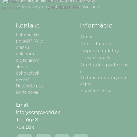
Odoberajte náš Newsletter a buďte vždy
pre zákazníkov
informovaný o našich akciách a novinkách!
Kontakt
Informácie
Potrebujete
O nás
poradiť? Máte
Kontaktujte nás
otázku
Doprava a platby
ohľadom
Prevádzkovňa
objednávky,
Obchodné podmienk
alebo
y
čohokoľvek
Ochrana osobných ú
iného?
dajov
Neváhajte nás
Právna zložka
kontaktovať!
Email :
info@scrapworld.sk
Tel : 0948
304 183