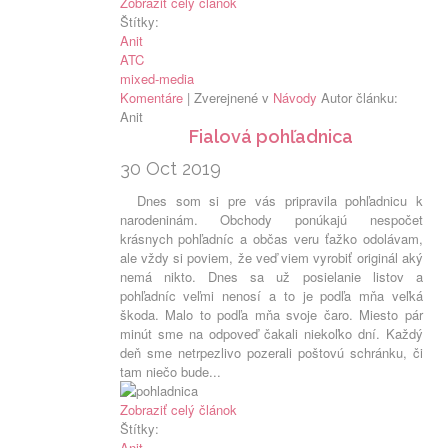
Zobraziť celý článok
Štítky:
Anit
ATC
mixed-media
Komentáre
| Zverejnené v
Návody
Autor článku:
Anit
Fialová pohľadnica
30 Oct 2019
Dnes som si pre vás pripravila pohľadnicu k
narodeninám. Obchody ponúkajú nespočet
krásnych pohľadníc a občas veru ťažko odolávam,
ale vždy si poviem, že veď viem vyrobiť originál aký
nemá nikto. Dnes sa už posielanie listov a
pohľadníc veľmi nenosí a to je podľa mňa veľká
škoda. Malo to podľa mňa svoje čaro. Miesto pár
minút sme na odpoveď čakali niekoľko dní. Každý
deň sme netrpezlivo pozerali poštovú schránku, či
tam niečo bude...
Zobraziť celý článok
Štítky:
Anit