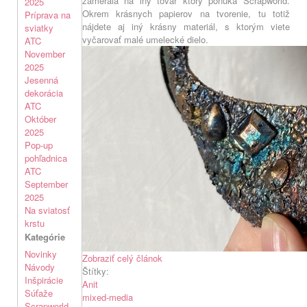
zamerala na iný tovar ktorý ponúka Scrapworld.
2025
Okrem krásnych papierov na tvorenie, tu totiž
Príprava na
nájdete aj iný krásny materiál, s ktorým viete
sviatky
vyčarovať malé umelecké dielo.
ATC
November
2025
Jesenná
dekorácia
ATC
Október
2025
Pop-up
pohľadnica
ATC
September
2025
Na sviatosť
krstu
Kategórie
Novinky
Zobraziť celý článok
Návody
Štítky:
Inšpirácie
Anit
Súťaže
mixed-media
Scrapworld