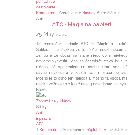
pohladnica
cestovanie
Komentáre
| Zverejnené v
Návody
Autor článku:
Anit
ATC - Mágia na papieri
25 May 2020
Tohtomesačné
zadanie ATC
je “Mágia a kúzla”.
Súhlasím so Zuzkou že je niečo medzi nebom a
zemou a že občas sa stane niečo čo si niekedy
nevieme vysvetliť. Mne sa častokrát stáva že si z
ničoho nič spomeniem na osobu ktorú som už
dávno nevidela a v zápätí sa tá osoba objaví.
Možno je to čisto len náhoda a možno tá osoba má
nejaké vyžarovanie ktoré moje podvedomie zachytí.
Ktovie.
Zobraziť celý článok
Štítky:
Anit
inpiracia
ATC
1
Komentáre
| Zverejnené v
Inšpirácie
Autor článku: