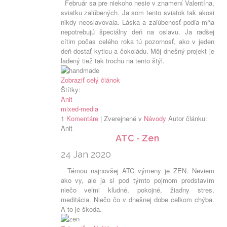
Február sa pre niekoho nesie v znamení Valentína,
sviatku zaľúbených. Ja som tento sviatok tak akosi
nikdy neoslavovala. Láska a zaľúbenosť podľa mňa
nepotrebujú špeciálny deň na oslavu. Ja radšej
cítim počas celého roka tú pozornosť, ako v jeden
deň dostať kyticu a čokoládu. Môj dnešný projekt je
ladený tiež tak trochu na tento štýl.
Zobraziť celý článok
Štítky:
Anit
mixed-media
1
Komentáre
| Zverejnené v
Návody
Autor článku:
Anit
ATC - Zen
24 Jan 2020
Témou najnovšej ATC výmeny je ZEN. Neviem
ako vy, ale ja si pod týmto pojmom predstavím
niečo veľmi kľudné, pokojné, žiadny stres,
meditácia. Niečo čo v dnešnej dobe celkom chýba.
A to je škoda.