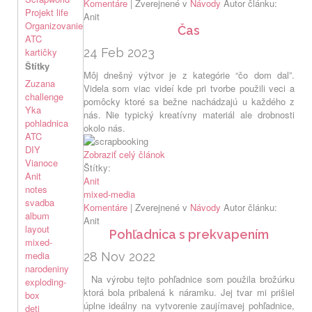
Komentáre
| Zverejnené v
Návody
Autor článku:
Projekt life
Anit
Organizovanie
Čas
ATC
kartičky
24 Feb 2023
Štítky
Môj dnešný výtvor je z kategórie “čo dom dal”.
Zuzana
Videla som viac videí kde pri tvorbe použili veci a
challenge
pomôcky ktoré sa bežne nachádzajú u každého z
Yka
nás. Nie typický kreatívny materiál ale drobnosti
pohladnica
okolo nás.
ATC
DIY
Zobraziť celý článok
Vianoce
Štítky:
Anit
Anit
notes
mixed-media
svadba
Komentáre
| Zverejnené v
Návody
Autor článku:
album
Anit
layout
Pohľadnica s prekvapením
mixed-
media
28 Nov 2022
narodeniny
Na výrobu tejto pohľadnice som použila brožúrku
exploding-
ktorá bola pribalená k náramku. Jej tvar mi prišiel
box
úplne ideálny na vytvorenie zaujímavej pohľadnice,
deti