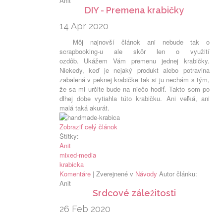
Anit
DIY - Premena krabičky
14 Apr 2020
Môj najnovší článok ani nebude tak o
scrapbooking-u ale skôr len o využití
ozdôb. Ukážem Vám premenu jednej krabičky.
Niekedy, keď je nejaký produkt alebo potravina
zabalená v peknej krabičke tak si ju nechám s tým,
že sa mi určite bude na niečo hodiť. Takto som po
dlhej dobe vytiahla túto krabičku. Ani veľká, ani
malá taká akurát.
Zobraziť celý článok
Štítky:
Anit
mixed-media
krabicka
Komentáre
| Zverejnené v
Návody
Autor článku:
Anit
Srdcové záležitosti
26 Feb 2020