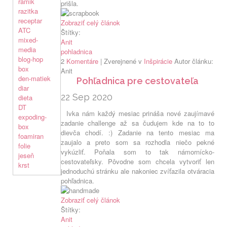
ramik
prišla.
razitka
receptar
Zobraziť celý článok
ATC
Štítky:
mixed-
Anit
media
pohladnica
blog-hop
2
Komentáre
| Zverejnené v
Inšpirácie
Autor článku:
box
Anit
den-matiek
Pohľadnica pre cestovateľa
diar
22 Sep 2020
dieta
DT
Ivka nám každý mesiac prináša nové zaujímavé
expoding-
zadanie challenge až sa čudujem kde na to to
box
dievča chodí. :) Zadanie na tento mesiac ma
foamiran
zaujalo a preto som sa rozhodla niečo pekné
folie
vykúzliť. Poňala som to tak námornícko-
jeseň
cestovateľsky. Pôvodne som chcela vytvoriť len
krst
jednoduchú stránku ale nakoniec zvíťazila otváracia
pohľadnica.
Zobraziť celý článok
Štítky:
Anit