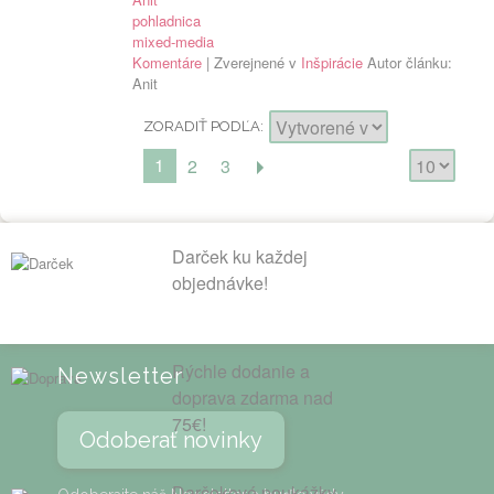
pohladnica
mixed-media
Komentáre
| Zverejnené v
Inšpirácie
Autor článku:
Anit
ZORADIŤ PODĽA
1
2
3
Darček ku každej
objednávke!
Rýchle dodanie a
Newsletter
doprava zdarma nad
75€!
Odoberať novinky
Darčekové poukážky