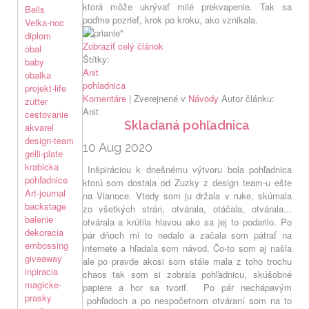
ktorá môže ukrývať milé prekvapenie. Tak sa
Bells
poďme pozrieť, krok po kroku, ako vznikala.
Velka-noc
diplom
Zobraziť celý článok
obal
Štítky:
baby
Anit
obalka
pohladnica
projekt-life
Komentáre
| Zverejnené v
Návody
Autor článku:
zutter
Anit
cestovanie
Skladaná pohľadnica
akvarel
design-team
10 Aug 2020
gelli-plate
krabicka
Inšpiráciou k dnešnému výtvoru bola pohľadnica
pohľadnice
ktorú som dostala od Zuzky z design team-u ešte
Art-journal
na Vianoce. Vtedy som ju držala v ruke, skúmala
backstage
zo všetkých strán, otvárala, otáčala, otvárala...
balenie
otvárala a krútila hlavou ako sa jej to podarilo. Po
dekoracia
pár dňoch mi to nedalo a začala som pátrať na
embossing
internete a hľadala som návod. Čo-to som aj našla
giveaway
ale po pravde akosi som stále mala z toho trochu
inpiracia
chaos tak som si zobrala pohľadnicu, skúšobné
magicke-
papiere a hor sa tvoriť. Po pár nechápavým
prasky
pohľadoch a po nespočetnom otváraní som na to