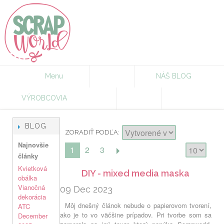
Menu
NÁŠ BLOG
VÝROBCOVIA
BLOG
ZORADIŤ PODĽA
Najnovšie
1
2
3
články
Kvietková
DIY - mixed media maska
obálka
Vianočná
09 Dec 2023
dekorácia
Môj dnešný článok nebude o papierovom tvorení,
ATC
ako je to vo väčšine prípadov. Pri tvorbe som sa
December