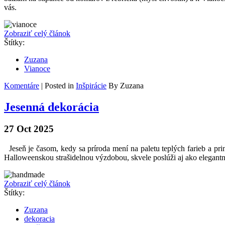
vás.
Zobraziť celý článok
Štítky:
Zuzana
Vianoce
Komentáre
| Posted in
Inšpirácie
By Zuzana
Jesenná dekorácia
27 Oct 2025
Jeseň je časom, kedy sa príroda mení na paletu teplých farieb a pri
Halloweenskou strašidelnou výzdobou, skvele poslúži aj ako elegant
Zobraziť celý článok
Štítky:
Zuzana
dekoracia