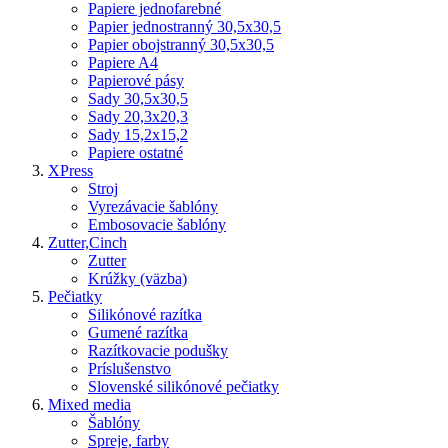
Papiere jednofarebné
Papier jednostranný 30,5x30,5
Papier obojstranný 30,5x30,5
Papiere A4
Papierové pásy
Sady 30,5x30,5
Sady 20,3x20,3
Sady 15,2x15,2
Papiere ostatné
XPress
Stroj
Vyrezávacie šablóny
Embosovacie šablóny
Zutter,Cinch
Zutter
Krúžky (väzba)
Pečiatky
Silikónové razítka
Gumené razítka
Razítkovacie podušky
Príslušenstvo
Slovenské silikónové pečiatky
Mixed media
Šablóny
Spreje, farby