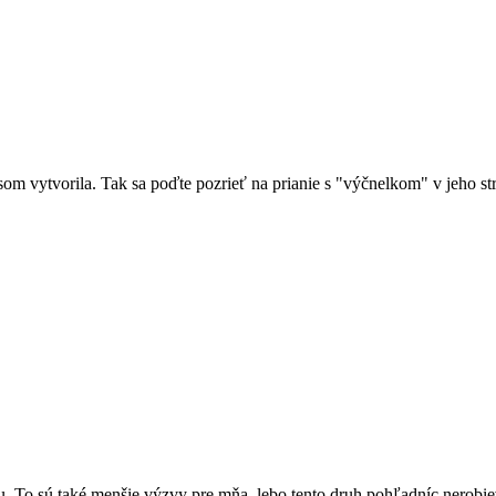
om vytvorila. Tak sa poďte pozrieť na prianie s "výčnelkom" v jeho st
. To sú také menšie výzvy pre mňa, lebo tento druh pohľadníc nerobiev