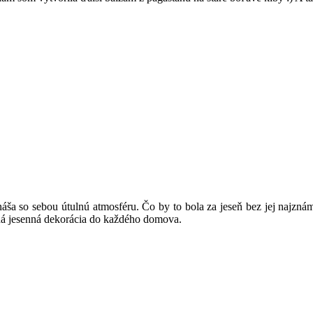
náša so sebou útulnú atmosféru. Čo by to bola za jeseň bez jej najzná
ná jesenná dekorácia do každého domova.