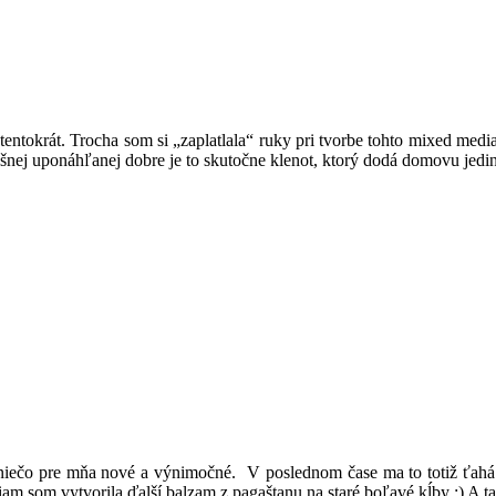
tentokrát. Trocha som si „zaplatlala“ ruky pri tvorbe tohto mixed med
ešnej uponáhľanej dobre je to skutočne klenot, ktorý dodá domovu jedi
niečo pre mňa nové a výnimočné. V poslednom čase ma to totiž ťahá 
m som vytvorila ďalší balzam z pagaštanu na staré boľavé kĺby :) A tak