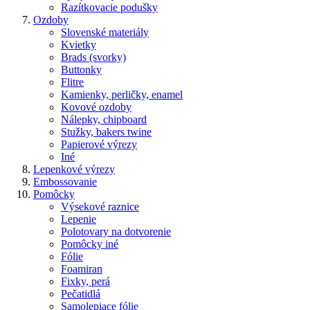
Razítkovacie podušky
Ozdoby
Slovenské materiály
Kvietky
Brads (svorky)
Buttonky
Flitre
Kamienky, perličky, enamel
Kovové ozdoby
Nálepky, chipboard
Stužky, bakers twine
Papierové výrezy
Iné
Lepenkové výrezy
Embossovanie
Pomôcky
Výsekové raznice
Lepenie
Polotovary na dotvorenie
Pomôcky iné
Fólie
Foamiran
Fixky, perá
Pečatidlá
Samolepiace fólie