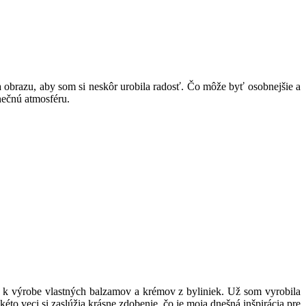
ia obrazu, aby som si neskôr urobila radosť. Čo môže byť osobnejšie a
nečnú atmosféru.
k výrobe vlastných balzamov a krémov z byliniek. Už som vyrobila
éto veci si zaslúžia krásne zdobenie, čo je moja dnešná inšpirácia pre