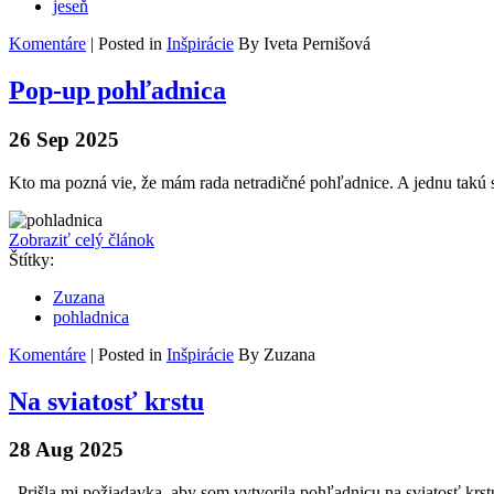
jeseň
Komentáre
| Posted in
Inšpirácie
By Iveta Pernišová
Pop-up pohľadnica
26 Sep 2025
Kto ma pozná vie, že mám rada netradičné pohľadnice. A jednu takú s
Zobraziť celý článok
Štítky:
Zuzana
pohladnica
Komentáre
| Posted in
Inšpirácie
By Zuzana
Na sviatosť krstu
28 Aug 2025
Prišla mi požiadavka, aby som vytvorila pohľadnicu na sviatosť krstu