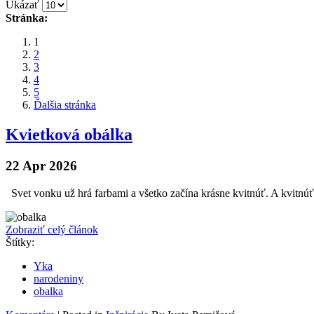
Ukázať
Stránka:
1
2
3
4
5
Ďalšia stránka
Kvietková obálka
22 Apr 2026
Svet vonku už hrá farbami a všetko začína krásne kvitnúť. A kvitnúť
Zobraziť celý článok
Štítky:
Yka
narodeniny
obalka