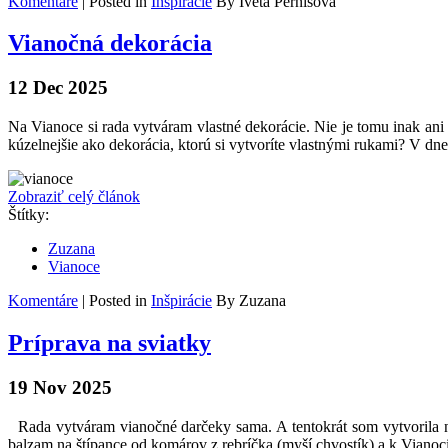
Komentáre
| Posted in
Inšpirácie
By Iveta Pernišová
Vianočná dekorácia
12 Dec 2025
Na Vianoce si rada vytváram vlastné dekorácie. Nie je tomu inak ani 
kúzelnejšie ako dekorácia, ktorú si vytvoríte vlastnými rukami? V dn
Zobraziť celý článok
Štítky:
Zuzana
Vianoce
Komentáre
| Posted in
Inšpirácie
By Zuzana
Príprava na sviatky
19 Nov 2025
Rada vytváram vianočné darčeky sama. A tentokrát som vytvorila 
balzam na štípance od komárov z rebríčka (myší chvostík) a k Vianocia