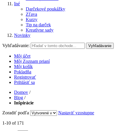
Iné
Darčekové poukážky
Zľava
Kurzy
Tip na darček
Kreatívne sady
Novinky
Vyhľadávanie:
Vyhľadávanie
Môj účet
Môj Zoznam prianí
Môj košík
Pokladňa
Registrovať
Prihlásiť sa
Domov
/
Blog
/
Inšpirácie
Zoradiť podľa
Nastaviť vzostupne
1-10 of 171