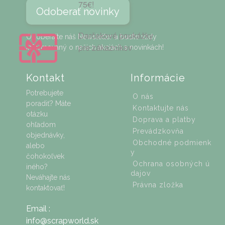
75€!
Odoberať novinky
Darčekové poukážky
Odoberajte náš Newsletter a buďte vždy
pre zákazníkov
informovaný o našich akciách a novinkách!
Kontakt
Informácie
Potrebujete
O nás
poradiť? Máte
Kontaktujte nás
otázku
Doprava a platby
ohľadom
Prevádzkovňa
objednávky,
Obchodné podmienk
alebo
y
čohokoľvek
Ochrana osobných ú
iného?
dajov
Neváhajte nás
Právna zložka
kontaktovať!
Email :
info@scrapworld.sk