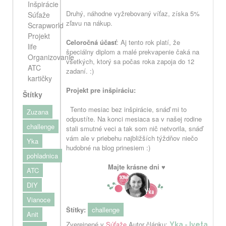
Inšpirácie
Druhý, náhodne vyžrebovaný víťaz, získa 5%
Súťaže
zľavu na nákup.
Scrapworld
Projekt
Celoročná účasť
:
Aj tento rok platí, že
life
špeciálny diplom a malé prekvapenie čaká na
Organizovanie
všetkých, ktorý sa počas roka zapoja do 12
ATC
zadaní. :)
kartičky
Projekt pre inšpiráciu:
Štítky
Tento mesiac bez inšpirácie, snáď mi to
Zuzana
odpustíte. Na konci mesiaca sa v našej rodine
challenge
stali smutné veci a tak som nič netvorila, snáď
vám ale v priebehu
najbližších
týždňov niečo
Yka
hudobné na blog prinesiem :)
pohladnica
Majte krásne dni ♥
ATC
DIY
Vianoce
Štítky:
challenge
Anit
Zverejnené v
Súťaže
Autor článku:
Yka - Iveta