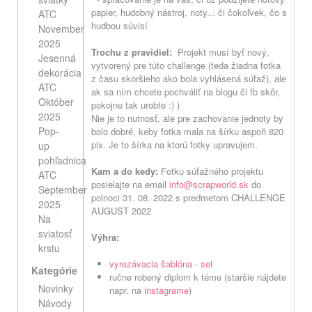
papier, hudobný nástroj, noty... či čokoľvek, čo s
ATC
hudbou súvisí
November
2025
Trochu z pravidiel:
Projekt musí byť nový,
Jesenná
vytvorený pre túto challenge (teda žiadna fotka
dekorácia
z času skoršieho ako bola vyhlásená súťaž), ale
ATC
ak sa ním chcete pochváliť na blogu či fb skôr,
Október
pokojne tak urobte :) )
2025
Nie je to nutnosť, ale pre zachovanie jednoty by
Pop-
bolo dobré, keby fotka mala na šírku aspoň 820
pix. Je to šírka na ktorú fotky upravujem.
up
pohľadnica
Kam a do kedy:
Fotku súťažného projektu
ATC
posielajte na email
info@scrapworld.sk
do
September
polnoci 31. 08. 2022 s predmetom CHALLENGE
2025
AUGUST 2022
Na
sviatosť
Výhra:
krstu
vyrezávacia šablóna - se
t
Kategórie
ručne robený diplom k téme (staršie nájdete
Novinky
napr. na
instagrame
)
Návody