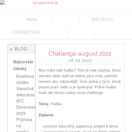
Menu
NÁŠ BLOG
VÝROBCOVIA
BLOG
Challenge august 2022
08 Jul 2022
Najnovšie
články
Akú máte radi hudbu? Toto je inak otázka, ktorú
nemám rada, keď sa niekto pýta mňa, pretože
Kvietková
neviem ako odpovedať. Som jedna z tých, ktorá
obálka
proste pustí rádio a je spokojná. Práve hudba
Vianočná
bude ale témou našej novej challenge.
dekorácia
ATC
Téma
:
Hudba
December
2025
Zadanie
:
Príprava
na
- vytvorte ľubovoľný papierový projekt k téme
sviatky
- spracovanie je na vás, či už použijete notový