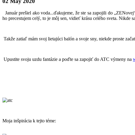
02 May 2020
Január prešiel ako voda...ďakujeme, že ste sa zapojili do „ZENove
ho precestujem celý, to je môj sen, vidieť krásu celého sveta. Nikde 
Takže zatiaľ mám svoj lietajúci balón a svoje sny, niekde proste zač
Upustite svoju uzdu fantázie a poďte sa zapojiť do ATC výmeny na
Moja inšpirácia k tejto téme: