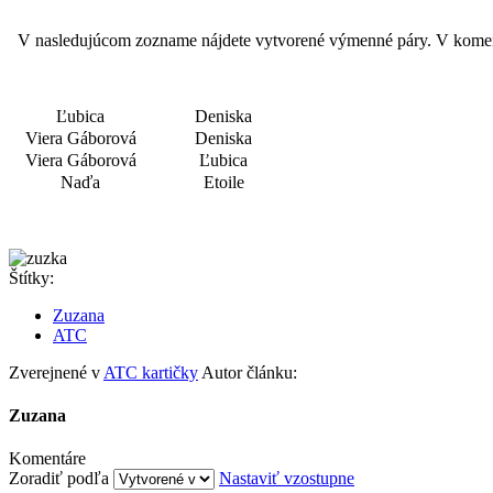
V nasledujúcom zozname nájdete vytvorené výmenné páry. V komentár
Ľubica
Deniska
Viera Gáborová
Deniska
Viera Gáborová
Ľubica
Naďa
Etoile
Štítky:
Zuzana
ATC
Zverejnené v
ATC kartičky
Autor článku:
Zuzana
Komentáre
Zoradiť podľa
Nastaviť vzostupne