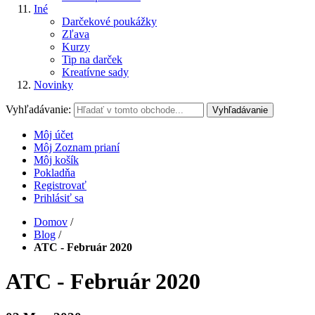
Iné
Darčekové poukážky
Zľava
Kurzy
Tip na darček
Kreatívne sady
Novinky
Vyhľadávanie:
Vyhľadávanie
Môj účet
Môj Zoznam prianí
Môj košík
Pokladňa
Registrovať
Prihlásiť sa
Domov
/
Blog
/
ATC - Február 2020
ATC - Február 2020