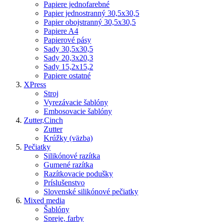
Papiere jednofarebné
Papier jednostranný 30,5x30,5
Papier obojstranný 30,5x30,5
Papiere A4
Papierové pásy
Sady 30,5x30,5
Sady 20,3x20,3
Sady 15,2x15,2
Papiere ostatné
XPress
Stroj
Vyrezávacie šablóny
Embosovacie šablóny
Zutter,Cinch
Zutter
Krúžky (väzba)
Pečiatky
Silikónové razítka
Gumené razítka
Razítkovacie podušky
Príslušenstvo
Slovenské silikónové pečiatky
Mixed media
Šablóny
Spreje, farby