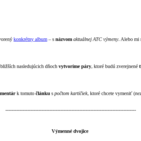
tvorený
konkrétny album
– s
názvom
aktuálnej ATC výmeny
. Alebo mi 
bližších nasledujúcich dňoch
vytvoríme páry
, ktoré budú zverejnené
mentár
k tomuto
článku
s
počtom kartičiek
, ktoré chcete vymeniť (
nez
-----------------------------------------------------------------------------------
Výmenné dvojice