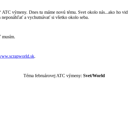
j“ ATC výmeny. Dnes tu máme novú tému. Svet okolo nás...ako ho vidít
sa neponáhľať a vychutnávať si všetko okolo seba.
ať musím.
www.scrapworld.sk
.
Téma februárovej ATC výmeny:
Svet/World