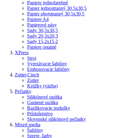
Papiere jednofarebné
Papier jednostranný 30,5x30,5
Papier obojstranný 30,5x30,5
Papiere A4
Papierové pásy
Sady 30,5x30,5
Sady 20,3x20,3
Sady 15,2x15,2
Papiere ostatné
XPress
Stroj
Vyrezávacie šablóny
Embosovacie šablóny
Zutter,Cinch
Zutter
Krúžky (väzba)
Pečiatky
Silikónové razítka
Gumené razítka
Razítkovacie podušky
Príslušenstvo
Slovenské silikónové pečiatky
Mixed media
Šablóny
Spreje, farby