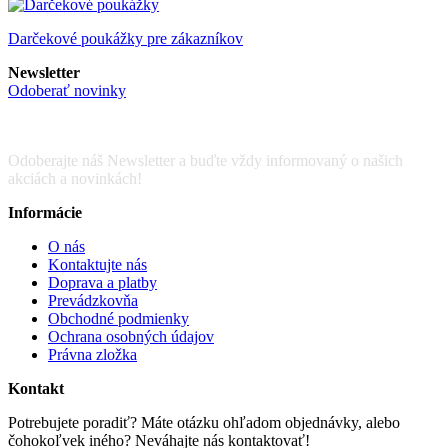
Darčekové poukážky pre zákazníkov
Newsletter
Odoberať novinky
Odoberajte náš Newsletter a buďte vždy informovaný o našich
akciách a novinkách!
Informácie
O nás
Kontaktujte nás
Doprava a platby
Prevádzkovňa
Obchodné podmienky
Ochrana osobných údajov
Právna zložka
Kontakt
Potrebujete poradiť? Máte otázku ohľadom objednávky, alebo
čohokoľvek iného? Neváhajte nás kontaktovať!