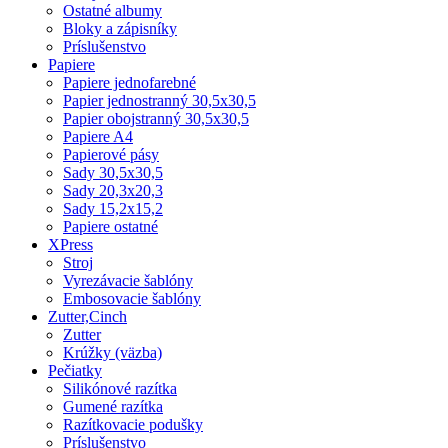
Ostatné albumy
Bloky a zápisníky
Príslušenstvo
Papiere
Papiere jednofarebné
Papier jednostranný 30,5x30,5
Papier obojstranný 30,5x30,5
Papiere A4
Papierové pásy
Sady 30,5x30,5
Sady 20,3x20,3
Sady 15,2x15,2
Papiere ostatné
XPress
Stroj
Vyrezávacie šablóny
Embosovacie šablóny
Zutter,Cinch
Zutter
Krúžky (väzba)
Pečiatky
Silikónové razítka
Gumené razítka
Razítkovacie podušky
Príslušenstvo