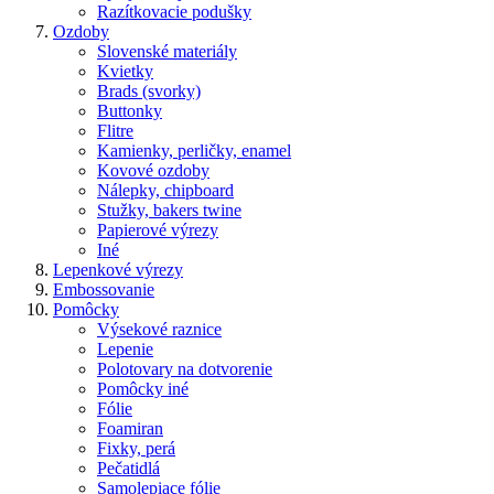
Razítkovacie podušky
Ozdoby
Slovenské materiály
Kvietky
Brads (svorky)
Buttonky
Flitre
Kamienky, perličky, enamel
Kovové ozdoby
Nálepky, chipboard
Stužky, bakers twine
Papierové výrezy
Iné
Lepenkové výrezy
Embossovanie
Pomôcky
Výsekové raznice
Lepenie
Polotovary na dotvorenie
Pomôcky iné
Fólie
Foamiran
Fixky, perá
Pečatidlá
Samolepiace fólie