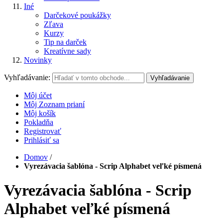
Iné
Darčekové poukážky
Zľava
Kurzy
Tip na darček
Kreatívne sady
Novinky
Vyhľadávanie:
Vyhľadávanie
Môj účet
Môj Zoznam prianí
Môj košík
Pokladňa
Registrovať
Prihlásiť sa
Domov
/
Vyrezávacia šablóna - Scrip Alphabet veľké písmená
Vyrezávacia šablóna - Scrip
Alphabet veľké písmená