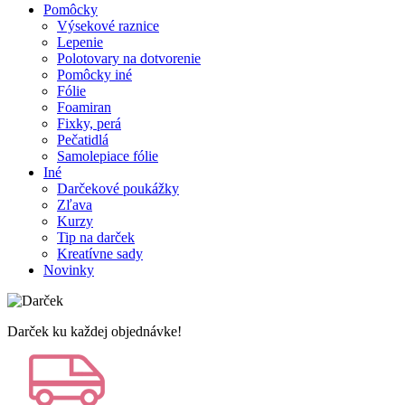
Pomôcky
Výsekové raznice
Lepenie
Polotovary na dotvorenie
Pomôcky iné
Fólie
Foamiran
Fixky, perá
Pečatidlá
Samolepiace fólie
Iné
Darčekové poukážky
Zľava
Kurzy
Tip na darček
Kreatívne sady
Novinky
Darček ku každej objednávke!