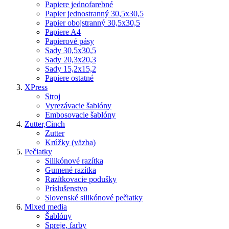
Papiere jednofarebné
Papier jednostranný 30,5x30,5
Papier obojstranný 30,5x30,5
Papiere A4
Papierové pásy
Sady 30,5x30,5
Sady 20,3x20,3
Sady 15,2x15,2
Papiere ostatné
XPress
Stroj
Vyrezávacie šablóny
Embosovacie šablóny
Zutter,Cinch
Zutter
Krúžky (väzba)
Pečiatky
Silikónové razítka
Gumené razítka
Razítkovacie podušky
Príslušenstvo
Slovenské silikónové pečiatky
Mixed media
Šablóny
Spreje, farby