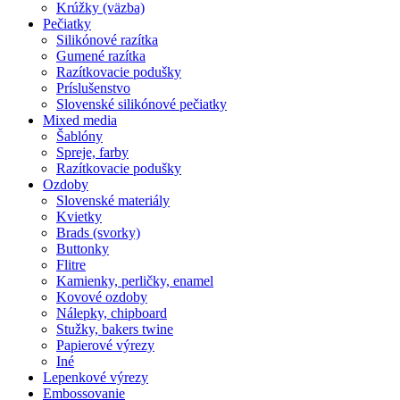
Krúžky (väzba)
Pečiatky
Silikónové razítka
Gumené razítka
Razítkovacie podušky
Príslušenstvo
Slovenské silikónové pečiatky
Mixed media
Šablóny
Spreje, farby
Razítkovacie podušky
Ozdoby
Slovenské materiály
Kvietky
Brads (svorky)
Buttonky
Flitre
Kamienky, perličky, enamel
Kovové ozdoby
Nálepky, chipboard
Stužky, bakers twine
Papierové výrezy
Iné
Lepenkové výrezy
Embossovanie