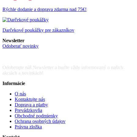
Rýchle dodanie a doprava zdarma nad 75€!
Darčekové poukážky pre zákazníkov
Newsletter
Odoberať novinky
Odoberajte náš Newsletter a buďte vždy informovaný o našich
akciách a novinkách!
Informácie
O nás
Kontaktujte nás
Doprava a platby
Prevádzkovňa
Obchodné podmienky
Ochrana osobných údajov
Právna zložka