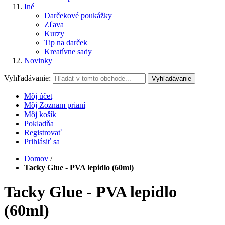
Iné
Darčekové poukážky
Zľava
Kurzy
Tip na darček
Kreatívne sady
Novinky
Vyhľadávanie:
Vyhľadávanie
Môj účet
Môj Zoznam prianí
Môj košík
Pokladňa
Registrovať
Prihlásiť sa
Domov
/
Tacky Glue - PVA lepidlo (60ml)
Tacky Glue - PVA lepidlo
(60ml)