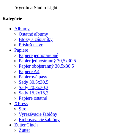
Výrobca
Studio Light
Kategórie
Albumy
Ostatné albumy
Bloky a zápisníky
Príslušenstvo
Papiere
Papiere jednofarebné
Papier jednostranný 30,5x30,5
Papier obojstranný 30,5x30,5
Papiere A4
Papierové pásy
Sady 30,5x30,5
Sady 20,3x20,3
Sady 15,2x15,2
Papiere ostatné
XPress
Stroj
Vyrezávacie šablóny
Embosovacie šablóny
Zutter,Cinch
Zutter