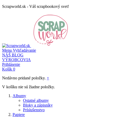
Scrapworld.sk - Váš scrapbookový svet!
Menu
Vyhľadávanie
NÁŠ BLOG
VÝROBCOVIA
Prihlásenie
Košík
0
Nedávno pridané položky.
×
V košíku nie sú žiadne položky.
Albumy
Ostatné albumy
Bloky a zápisníky
Príslušenstvo
Papiere