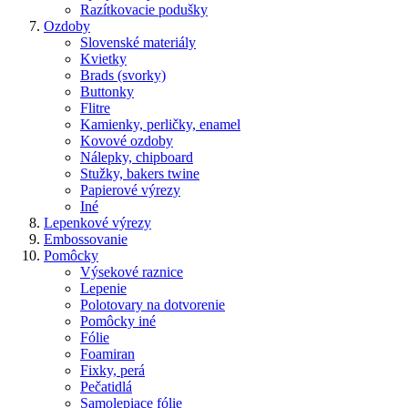
Razítkovacie podušky
Ozdoby
Slovenské materiály
Kvietky
Brads (svorky)
Buttonky
Flitre
Kamienky, perličky, enamel
Kovové ozdoby
Nálepky, chipboard
Stužky, bakers twine
Papierové výrezy
Iné
Lepenkové výrezy
Embossovanie
Pomôcky
Výsekové raznice
Lepenie
Polotovary na dotvorenie
Pomôcky iné
Fólie
Foamiran
Fixky, perá
Pečatidlá
Samolepiace fólie