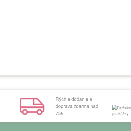
Rýchle dodanie a
doprava zdarma nad
75€!