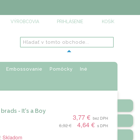
VÝROBCOVIA
PRIHLÁSENIE
KOŠÍK
Embossovanie
Pomôcky
Iné
brads - It's a Boy
3,77 €
bez DPH
4,64 €
6,92 €
s DPH
Skladom
: