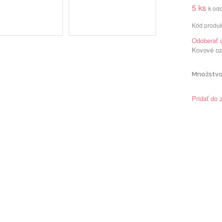
5 ks
k od
Kód produk
Odoberať 
Kovové oz
Množstvo
Pridať do 