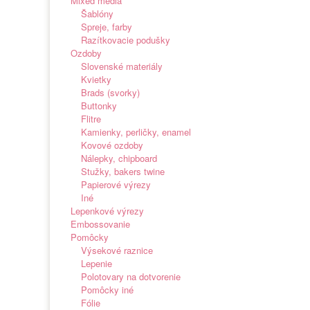
Mixed media
Šablóny
Spreje, farby
Razítkovacie podušky
Ozdoby
Slovenské materiály
Kvietky
Brads (svorky)
Buttonky
Flitre
Kamienky, perličky, enamel
Kovové ozdoby
Nálepky, chipboard
Stužky, bakers twine
Papierové výrezy
Iné
Lepenkové výrezy
Embossovanie
Pomôcky
Výsekové raznice
Lepenie
Polotovary na dotvorenie
Pomôcky iné
Fólie