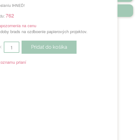
oslaniu IHNEĎ!
762
tu:
upozornenia na cenu
doby brads na ozdboenie papierových projektov.
Pridať do košíka
:
zoznamu prianí