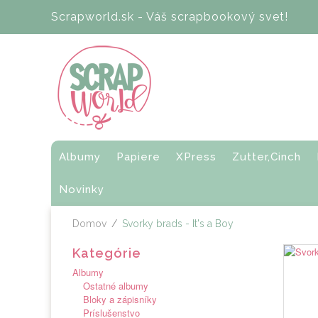
Scrapworld.sk - Váš scrapbookový svet!
Albumy
Papiere
XPress
Zutter,Cinch
Novinky
Domov
/
Svorky brads - It's a Boy
Kategórie
Albumy
Ostatné albumy
Bloky a zápisníky
Príslušenstvo