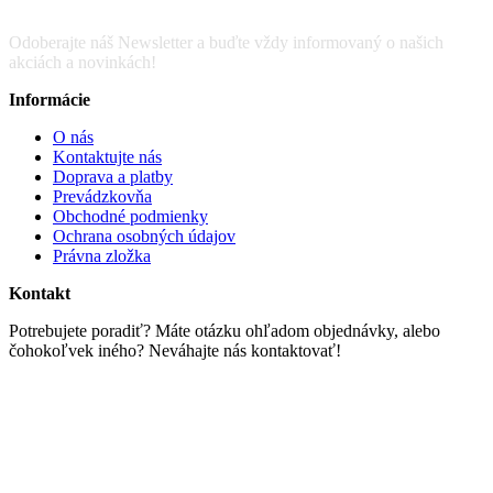
Odoberajte náš Newsletter a buďte vždy informovaný o našich
akciách a novinkách!
Informácie
O nás
Kontaktujte nás
Doprava a platby
Prevádzkovňa
Obchodné podmienky
Ochrana osobných údajov
Právna zložka
Kontakt
Potrebujete poradiť? Máte otázku ohľadom objednávky, alebo
čohokoľvek iného? Neváhajte nás kontaktovať!
Email : info@scrapworld.sk
Tel : 0948 304 183