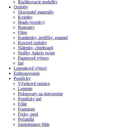
Razítkovacie podušky
Ozdoby
Slovenské materiály
Kvietky
Brads (svorky)
Buttonky
Flitre
Kamienky, perličky, enamel
Kovové ozdoby
Nálepky, chipboard
Stužky, bakers twine
Papierové výrezy
Iné
Lepenkové výrezy
Embossovanie
Pomôcky
Výsekové raznice
Lepenie
Polotovary na dotvorenie
Pomôcky iné
Fólie
Foamiran
Fixky, perá
Pečatidlá
Samolepiace fólie