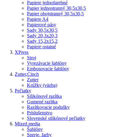
Papiere jednofarebné
Papier jednostranný 30,5x30,5
Papier obojstranný 30,5x30,5
Papiere A4
Papierové pásy
Sady 30,5x30,5
Sady 20,3x20,3
Sady 15,2x15,2
Papiere ostatné
XPress
Stroj
Vyrezávacie šablóny
Embosovacie šablóny
Zutter,Cinch
Zutter
Krúžky (väzba)
Pečiatky
Silikónové razítka
Gumené razítka
Razítkovacie podušky
Príslušenstvo
Slovenské silikónové pečiatky
Mixed media
Šablóny
Spreje, farby