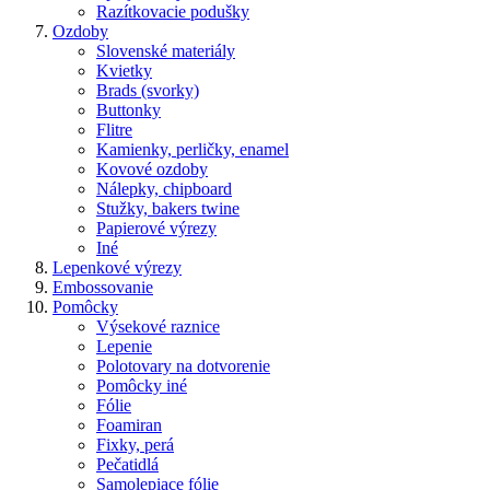
Razítkovacie podušky
Ozdoby
Slovenské materiály
Kvietky
Brads (svorky)
Buttonky
Flitre
Kamienky, perličky, enamel
Kovové ozdoby
Nálepky, chipboard
Stužky, bakers twine
Papierové výrezy
Iné
Lepenkové výrezy
Embossovanie
Pomôcky
Výsekové raznice
Lepenie
Polotovary na dotvorenie
Pomôcky iné
Fólie
Foamiran
Fixky, perá
Pečatidlá
Samolepiace fólie