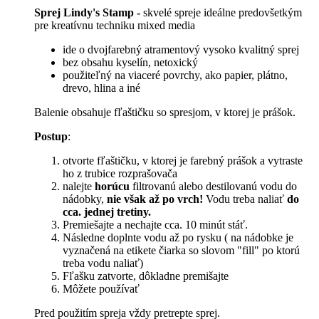
Sprej Lindy's Stamp -
skvelé spreje ideálne predovšetkým
pre kreatívnu techniku mixed media
ide o dvojfarebný atramentový vysoko kvalitný sprej
bez obsahu kyselín, netoxický
použiteľný na viaceré povrchy, ako papier, plátno,
drevo, hlina a iné
Balenie obsahuje fľaštičku so spresjom, v ktorej je prášok.
Postup
:
otvorte fľaštičku, v ktorej je farebný prášok a vytraste
ho z trubice rozprašovača
nalejte
horúcu
filtrovanú alebo destilovanú vodu do
nádobky,
nie však až po vrch!
Vodu treba naliať
do
cca. jednej tretiny.
Premiešajte a nechajte cca. 10 minút stáť.
Následne doplnte vodu až po rysku ( na nádobke je
vyznačená na etikete čiarka so slovom "fill" po ktorú
treba vodu naliať)
Fľašku zatvorte, dôkladne premišajte
Môžete používať
Pred použitím spreja vždy pretrepte sprej.