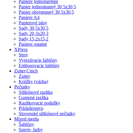
Papiere jednofarebné
Papier jednostranný 30,5x30,5
Papier obojstranný 30,5x30,5
Papiere A4
Papierové pásy
Sady 30,5x30,5
Sady 20,3x20,3
Sady 15,2x15,2
Papiere ostatné
XPress
Stroj
Vyrezávacie šablóny
Embosovacie šablóny
Zutter,Cinch
Zutter
Krúžky (väzba)
Pečiatky
Silikónové razítka
Gumené razítka
Razítkovacie podušky
Príslušenstvo
Slovenské silikónové pečiatky
Mixed media
Šablóny
Spreje, farby