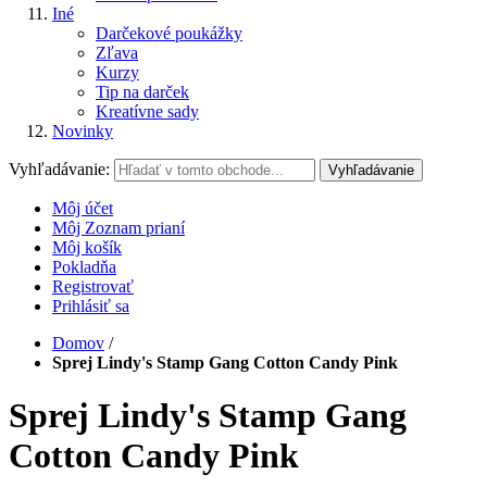
Iné
Darčekové poukážky
Zľava
Kurzy
Tip na darček
Kreatívne sady
Novinky
Vyhľadávanie:
Vyhľadávanie
Môj účet
Môj Zoznam prianí
Môj košík
Pokladňa
Registrovať
Prihlásiť sa
Domov
/
Sprej Lindy's Stamp Gang Cotton Candy Pink
Sprej Lindy's Stamp Gang
Cotton Candy Pink