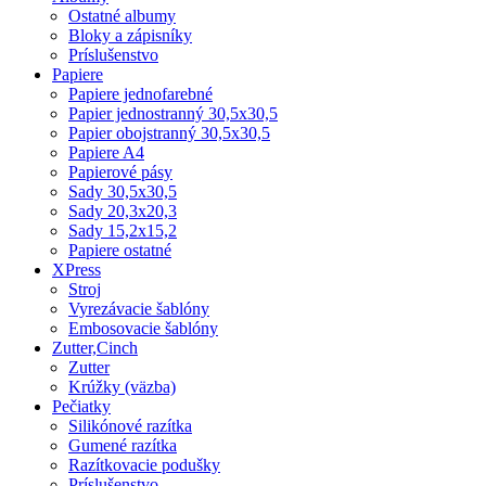
Ostatné albumy
Bloky a zápisníky
Príslušenstvo
Papiere
Papiere jednofarebné
Papier jednostranný 30,5x30,5
Papier obojstranný 30,5x30,5
Papiere A4
Papierové pásy
Sady 30,5x30,5
Sady 20,3x20,3
Sady 15,2x15,2
Papiere ostatné
XPress
Stroj
Vyrezávacie šablóny
Embosovacie šablóny
Zutter,Cinch
Zutter
Krúžky (väzba)
Pečiatky
Silikónové razítka
Gumené razítka
Razítkovacie podušky
Príslušenstvo