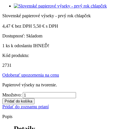
Slovenské papierové výseky - prvý rok chlapček
4,47 €
bez DPH
5,50 €
s DPH
Dostupnosť:
Skladom
1 ks
k odoslaniu IHNEĎ!
Kód produktu:
2731
Odoberať upozornenia na cenu
Papierové výseky na tvorenie.
Množstvo:
Pridať do košíka
Pridať do zoznamu prianí
Popis
Detaily