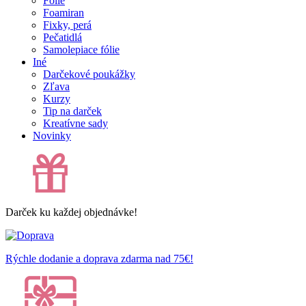
Fólie
Foamiran
Fixky, perá
Pečatidlá
Samolepiace fólie
Iné
Darčekové poukážky
Zľava
Kurzy
Tip na darček
Kreatívne sady
Novinky
Darček ku každej objednávke!
Rýchle dodanie a doprava zdarma nad 75€!