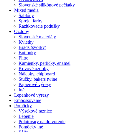
Slovenské silikónové pečiatky
Mixed media
Šablóny
Spreje, farby
Razítkovacie podušky
Ozdoby
Slovenské materiály
Kvietky
Brads (svorky)
Buttonky
Flitre
Kamienky, perličky, enamel
Kovové ozdoby
Nálepky, chipboard
Stužky, bakers twine
Papierové výrezy
Iné
Lepenkové výrezy
Embossovanie
Pomôcky
Výsekové raznice
Lepenie
Polotovary na dotvorenie
Pomôcky iné