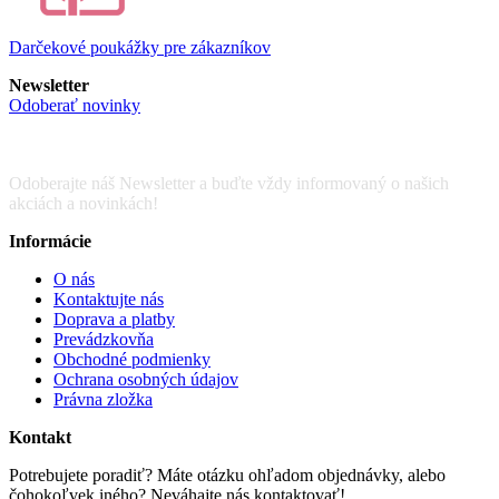
Darčekové poukážky pre zákazníkov
Newsletter
Odoberať novinky
Odoberajte náš Newsletter a buďte vždy informovaný o našich
akciách a novinkách!
Informácie
O nás
Kontaktujte nás
Doprava a platby
Prevádzkovňa
Obchodné podmienky
Ochrana osobných údajov
Právna zložka
Kontakt
Potrebujete poradiť? Máte otázku ohľadom objednávky, alebo
čohokoľvek iného? Neváhajte nás kontaktovať!