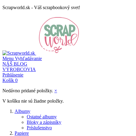
Scrapworld.sk - Váš scrapbookový svet!
Menu
Vyhľadávanie
NÁŠ BLOG
VÝROBCOVIA
Prihlásenie
Košík
0
Nedávno pridané položky.
×
V košíku nie sú žiadne položky.
Albumy
Ostatné albumy
Bloky a zápisníky
Príslušenstvo
Papiere