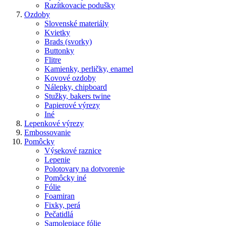
Razítkovacie podušky
Ozdoby
Slovenské materiály
Kvietky
Brads (svorky)
Buttonky
Flitre
Kamienky, perličky, enamel
Kovové ozdoby
Nálepky, chipboard
Stužky, bakers twine
Papierové výrezy
Iné
Lepenkové výrezy
Embossovanie
Pomôcky
Výsekové raznice
Lepenie
Polotovary na dotvorenie
Pomôcky iné
Fólie
Foamiran
Fixky, perá
Pečatidlá
Samolepiace fólie