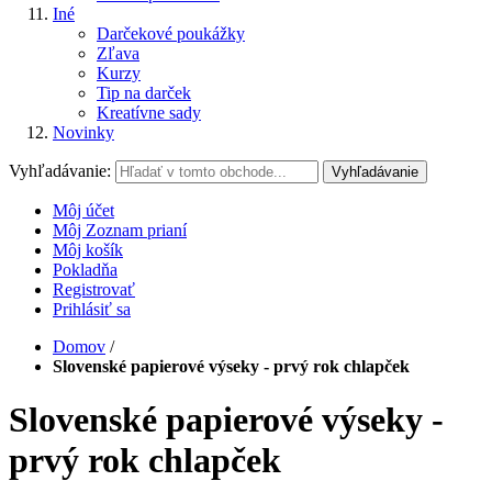
Iné
Darčekové poukážky
Zľava
Kurzy
Tip na darček
Kreatívne sady
Novinky
Vyhľadávanie:
Vyhľadávanie
Môj účet
Môj Zoznam prianí
Môj košík
Pokladňa
Registrovať
Prihlásiť sa
Domov
/
Slovenské papierové výseky - prvý rok chlapček
Slovenské papierové výseky -
prvý rok chlapček