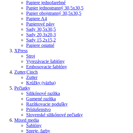
Papiere jednofarebné
Papier jednostranný 30,5x30,5
Papier obojstranný 30,5x30,5
Papiere A4
Papierové pásy
Sady 30,5x30,5
Sady 20,3x20,3
Sady 15,2x15,2
Papiere ostatné
XPress
Stroj
Vyrezávacie šablóny
Embosovacie šablóny
Zutter,Cinch
Zutter
Krúžky (väzba)
Pečiatky
Silikónové razítka
Gumené razítka
Razítkovacie podušky
Príslušenstvo
Slovenské silikónové pečiatky
Mixed media
Šablóny
Spreje, farby