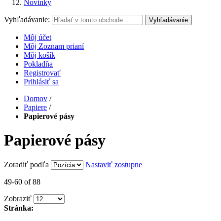
Novinky
Vyhľadávanie:
Vyhľadávanie
Môj účet
Môj Zoznam prianí
Môj košík
Pokladňa
Registrovať
Prihlásiť sa
Domov
/
Papiere
/
Papierové pásy
Papierové pásy
Zoradiť podľa
Nastaviť zostupne
49-60 of 88
Zobraziť
Stránka: