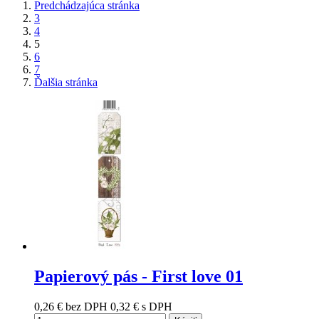
Predchádzajúca stránka
3
4
5
6
7
Ďalšia stránka
Papierový pás - First love 01
0,26 €
bez DPH
0,32 €
s DPH