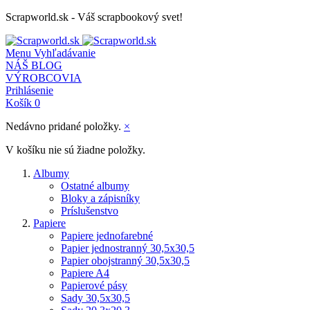
Scrapworld.sk - Váš scrapbookový svet!
Menu
Vyhľadávanie
NÁŠ BLOG
VÝROBCOVIA
Prihlásenie
Košík
0
Nedávno pridané položky.
×
V košíku nie sú žiadne položky.
Albumy
Ostatné albumy
Bloky a zápisníky
Príslušenstvo
Papiere
Papiere jednofarebné
Papier jednostranný 30,5x30,5
Papier obojstranný 30,5x30,5
Papiere A4
Papierové pásy
Sady 30,5x30,5