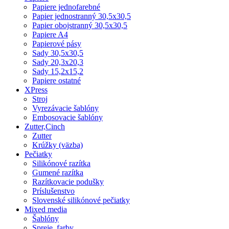
Papiere jednofarebné
Papier jednostranný 30,5x30,5
Papier obojstranný 30,5x30,5
Papiere A4
Papierové pásy
Sady 30,5x30,5
Sady 20,3x20,3
Sady 15,2x15,2
Papiere ostatné
XPress
Stroj
Vyrezávacie šablóny
Embosovacie šablóny
Zutter,Cinch
Zutter
Krúžky (väzba)
Pečiatky
Silikónové razítka
Gumené razítka
Razítkovacie podušky
Príslušenstvo
Slovenské silikónové pečiatky
Mixed media
Šablóny
Spreje, farby