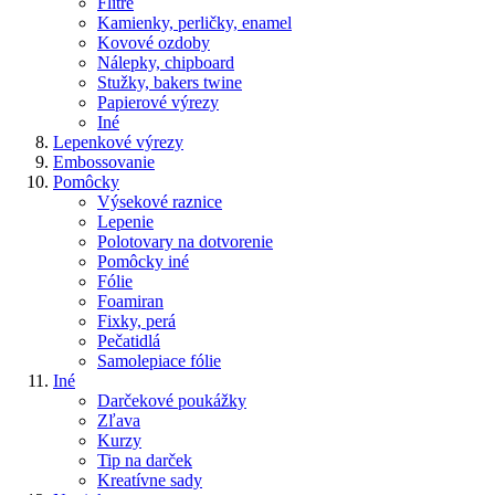
Flitre
Kamienky, perličky, enamel
Kovové ozdoby
Nálepky, chipboard
Stužky, bakers twine
Papierové výrezy
Iné
Lepenkové výrezy
Embossovanie
Pomôcky
Výsekové raznice
Lepenie
Polotovary na dotvorenie
Pomôcky iné
Fólie
Foamiran
Fixky, perá
Pečatidlá
Samolepiace fólie
Iné
Darčekové poukážky
Zľava
Kurzy
Tip na darček
Kreatívne sady