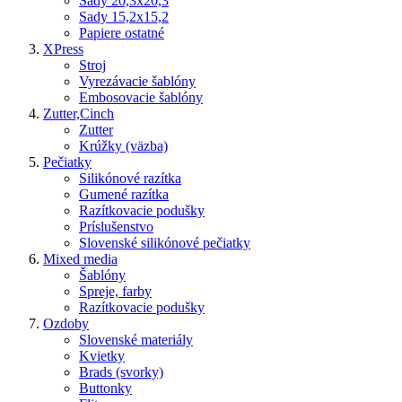
Sady 20,3x20,3
Sady 15,2x15,2
Papiere ostatné
XPress
Stroj
Vyrezávacie šablóny
Embosovacie šablóny
Zutter,Cinch
Zutter
Krúžky (väzba)
Pečiatky
Silikónové razítka
Gumené razítka
Razítkovacie podušky
Príslušenstvo
Slovenské silikónové pečiatky
Mixed media
Šablóny
Spreje, farby
Razítkovacie podušky
Ozdoby
Slovenské materiály
Kvietky
Brads (svorky)
Buttonky