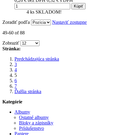
0,26 €
bez DPH
0,32 €
s DPH
Kúpiť
4 ks
SKLADOM!
Zoradiť podľa
Nastaviť zostupne
49-60 of 88
Zobraziť
Stránka:
Predchádzajúca stránka
3
4
5
6
7
Ďalšia stránka
Kategórie
Albumy
Ostatné albumy
Bloky a zápisníky
Príslušenstvo
Papiere