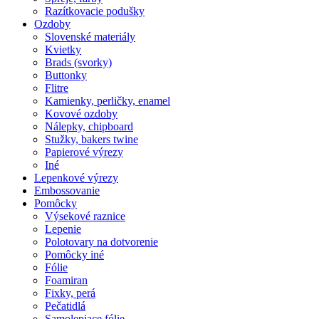
Razítkovacie podušky
Ozdoby
Slovenské materiály
Kvietky
Brads (svorky)
Buttonky
Flitre
Kamienky, perličky, enamel
Kovové ozdoby
Nálepky, chipboard
Stužky, bakers twine
Papierové výrezy
Iné
Lepenkové výrezy
Embossovanie
Pomôcky
Výsekové raznice
Lepenie
Polotovary na dotvorenie
Pomôcky iné
Fólie
Foamiran
Fixky, perá
Pečatidlá
Samolepiace fólie