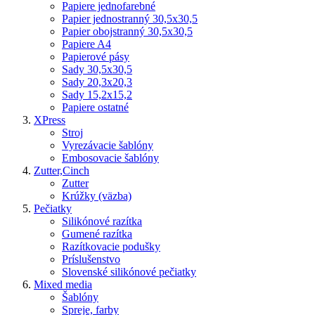
Papiere jednofarebné
Papier jednostranný 30,5x30,5
Papier obojstranný 30,5x30,5
Papiere A4
Papierové pásy
Sady 30,5x30,5
Sady 20,3x20,3
Sady 15,2x15,2
Papiere ostatné
XPress
Stroj
Vyrezávacie šablóny
Embosovacie šablóny
Zutter,Cinch
Zutter
Krúžky (väzba)
Pečiatky
Silikónové razítka
Gumené razítka
Razítkovacie podušky
Príslušenstvo
Slovenské silikónové pečiatky
Mixed media
Šablóny
Spreje, farby