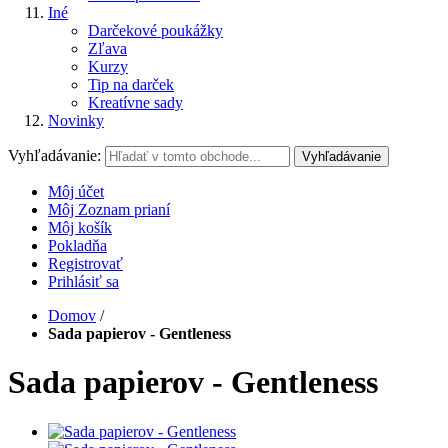
Iné
Darčekové poukážky
Zľava
Kurzy
Tip na darček
Kreatívne sady
Novinky
Vyhľadávanie:
Vyhľadávanie
Môj účet
Môj Zoznam prianí
Môj košík
Pokladňa
Registrovať
Prihlásiť sa
Domov
/
Sada papierov - Gentleness
Sada papierov - Gentleness