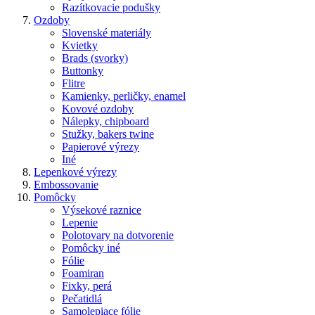
Razítkovacie podušky
Ozdoby
Slovenské materiály
Kvietky
Brads (svorky)
Buttonky
Flitre
Kamienky, perličky, enamel
Kovové ozdoby
Nálepky, chipboard
Stužky, bakers twine
Papierové výrezy
Iné
Lepenkové výrezy
Embossovanie
Pomôcky
Výsekové raznice
Lepenie
Polotovary na dotvorenie
Pomôcky iné
Fólie
Foamiran
Fixky, perá
Pečatidlá
Samolepiace fólie