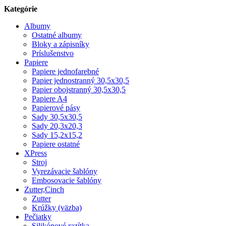
Kategórie
Albumy
Ostatné albumy
Bloky a zápisníky
Príslušenstvo
Papiere
Papiere jednofarebné
Papier jednostranný 30,5x30,5
Papier obojstranný 30,5x30,5
Papiere A4
Papierové pásy
Sady 30,5x30,5
Sady 20,3x20,3
Sady 15,2x15,2
Papiere ostatné
XPress
Stroj
Vyrezávacie šablóny
Embosovacie šablóny
Zutter,Cinch
Zutter
Krúžky (väzba)
Pečiatky
Silikónové razítka