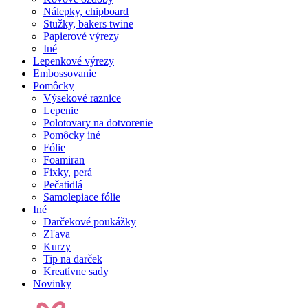
Nálepky, chipboard
Stužky, bakers twine
Papierové výrezy
Iné
Lepenkové výrezy
Embossovanie
Pomôcky
Výsekové raznice
Lepenie
Polotovary na dotvorenie
Pomôcky iné
Fólie
Foamiran
Fixky, perá
Pečatidlá
Samolepiace fólie
Iné
Darčekové poukážky
Zľava
Kurzy
Tip na darček
Kreatívne sady
Novinky