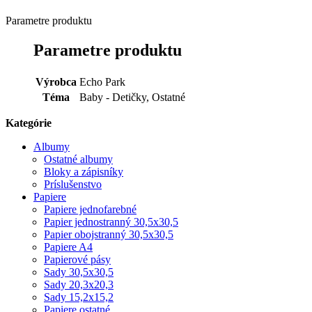
Parametre produktu
Parametre produktu
Výrobca
Echo Park
Téma
Baby - Detičky, Ostatné
Kategórie
Albumy
Ostatné albumy
Bloky a zápisníky
Príslušenstvo
Papiere
Papiere jednofarebné
Papier jednostranný 30,5x30,5
Papier obojstranný 30,5x30,5
Papiere A4
Papierové pásy
Sady 30,5x30,5
Sady 20,3x20,3
Sady 15,2x15,2
Papiere ostatné