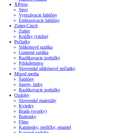
XPress
Stroj
Vyrezávacie šablóny
Embosovacie šablóny
Zutter,Cinch
Zutter
Krúžky (väzba)
Pečiatky
Silikónové razítka
Gumené razítka
Razítkovacie podušky
Príslušenstvo
Slovenské silikónové pečiatky
Mixed media
Šablóny
Spreje, farby
Razítkovacie podušky
Ozdoby
Slovenské materiály
Kvietky
Brads (svorky)
Buttonky
Flitre
Kamienky, perličky, enamel
Kovové ozdoby