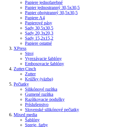
Papiere jednofarebné
Papier jednostranný 30,5x30,5
Papier obojstranný 30,5x30,5
Papiere A4
Papierové pásy
Sady 30,5x30,5
Sady 20,3x20,3
Sady 15,2x15,2
Papiere ostatné
XPress
Stroj
Vyrezávacie šablóny
Embosovacie šablóny
Zutter,Cinch
Zutter
Krúžky (väzba)
Pečiatky
Silikónové razítka
Gumené razítka
Razítkovacie podušky
Príslušenstvo
Slovenské silikónové pečiatky
Mixed media
Šablóny
Spreje, farby