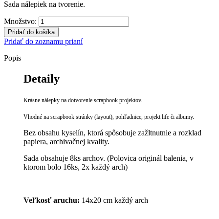
Sada nálepiek na tvorenie.
Množstvo:
Pridať do košíka
Pridať do zoznamu prianí
Popis
Detaily
Krásne nálepky na dotvorenie scrapbook projektov.
Vhodné na scrapbook stránky (layout), pohľadnice, projekt life či albumy.
Bez obsahu kyselín, ktorá spôsobuje zažltnutnie a rozklad
papiera, archivačnej kvality.
Sada obsahuje 8ks archov. (Polovica originál balenia, v
ktorom bolo 16ks, 2x každý arch)
Veľkosť aruchu:
14x20 cm každý arch