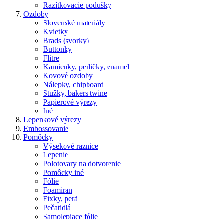
Razítkovacie podušky
Ozdoby
Slovenské materiály
Kvietky
Brads (svorky)
Buttonky
Flitre
Kamienky, perličky, enamel
Kovové ozdoby
Nálepky, chipboard
Stužky, bakers twine
Papierové výrezy
Iné
Lepenkové výrezy
Embossovanie
Pomôcky
Výsekové raznice
Lepenie
Polotovary na dotvorenie
Pomôcky iné
Fólie
Foamiran
Fixky, perá
Pečatidlá
Samolepiace fólie