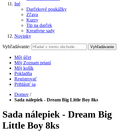
Iné
Darčekové poukážky
Zľava
Kurzy
Tip na darček
Kreatívne sady
Novinky
Vyhľadávanie:
Vyhľadávanie
Môj účet
Môj Zoznam prianí
Môj košík
Pokladňa
Registrovať
Prihlásiť sa
Domov
/
Sada nálepiek - Dream Big Little Boy 8ks
Sada nálepiek - Dream Big
Little Boy 8ks