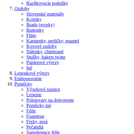
Razítkovacie podušky
Ozdoby
Slovenské materiály
Kvietky
Brads (svorky)
Buttonky
Flitre
Kamienky, perličky, enamel
Kovové ozdoby
Nálepky, chipboard
Stužky, bakers twine
Papierové výrezy
Iné
Lepenkové výrezy
Embossovanie
Pomôcky
Výsekové raznice
Lepenie
Polotovary na dotvorenie
Pomôcky iné
Fólie
Foamiran
Fixky, perá
Pečatidlá
Samolepiace fólie