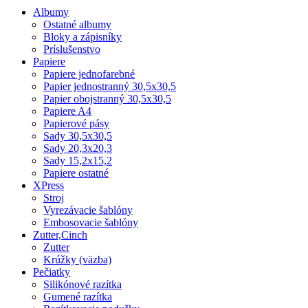
Albumy
Ostatné albumy
Bloky a zápisníky
Príslušenstvo
Papiere
Papiere jednofarebné
Papier jednostranný 30,5x30,5
Papier obojstranný 30,5x30,5
Papiere A4
Papierové pásy
Sady 30,5x30,5
Sady 20,3x20,3
Sady 15,2x15,2
Papiere ostatné
XPress
Stroj
Vyrezávacie šablóny
Embosovacie šablóny
Zutter,Cinch
Zutter
Krúžky (väzba)
Pečiatky
Silikónové razítka
Gumené razítka