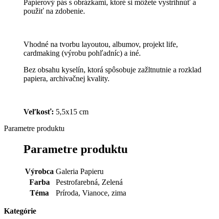
Papierový pás s obrázkami, ktoré si môžete vystrihnúť a
použiť na zdobenie.
Vhodné na tvorbu layoutou, albumov, projekt life,
cardmaking (výrobu pohľadníc) a iné.
Bez obsahu kyselín, ktorá spôsobuje zažltnutnie a rozklad
papiera, archivačnej kvality.
Veľkosť:
5,5x15 cm
Parametre produktu
Parametre produktu
Výrobca
Galeria Papieru
Farba
Pestrofarebná, Zelená
Téma
Príroda, Vianoce, zima
Kategórie