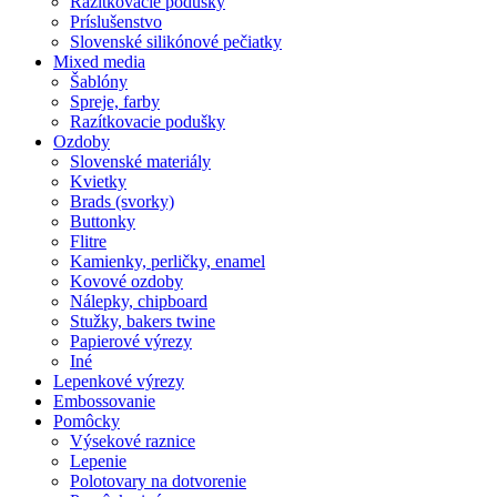
Razítkovacie podušky
Príslušenstvo
Slovenské silikónové pečiatky
Mixed media
Šablóny
Spreje, farby
Razítkovacie podušky
Ozdoby
Slovenské materiály
Kvietky
Brads (svorky)
Buttonky
Flitre
Kamienky, perličky, enamel
Kovové ozdoby
Nálepky, chipboard
Stužky, bakers twine
Papierové výrezy
Iné
Lepenkové výrezy
Embossovanie
Pomôcky
Výsekové raznice
Lepenie
Polotovary na dotvorenie