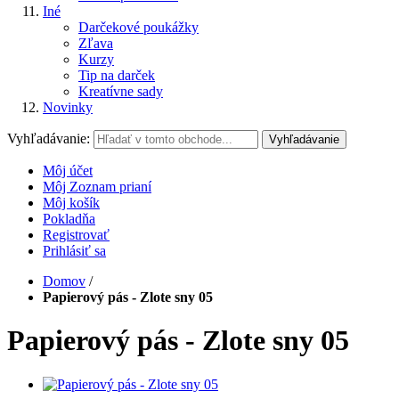
Iné
Darčekové poukážky
Zľava
Kurzy
Tip na darček
Kreatívne sady
Novinky
Vyhľadávanie:
Vyhľadávanie
Môj účet
Môj Zoznam prianí
Môj košík
Pokladňa
Registrovať
Prihlásiť sa
Domov
/
Papierový pás - Zlote sny 05
Papierový pás - Zlote sny 05