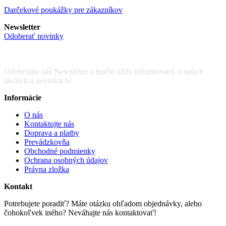
Darčekové poukážky pre zákazníkov
Newsletter
Odoberať novinky
Odoberajte náš Newsletter a buďte vždy informovaný o našich
akciách a novinkách!
Informácie
O nás
Kontaktujte nás
Doprava a platby
Prevádzkovňa
Obchodné podmienky
Ochrana osobných údajov
Právna zložka
Kontakt
Potrebujete poradiť? Máte otázku ohľadom objednávky, alebo
čohokoľvek iného? Neváhajte nás kontaktovať!