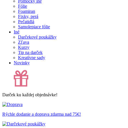
Pomôcky iné
Fólie
Foamiran
Fixky, perá
Pečatidlá
Samolepiace fólie
Iné
Darčekové poukážky
Zľava
Kurzy
Tip na darček
Kreatívne sady
Novinky
Darček ku každej objednávke!
Rýchle dodanie a doprava zdarma nad 75€!