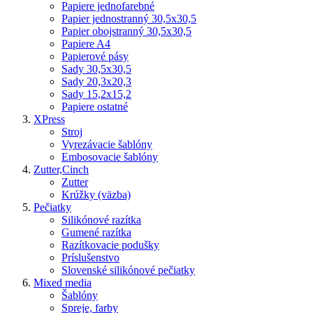
Papiere jednofarebné
Papier jednostranný 30,5x30,5
Papier obojstranný 30,5x30,5
Papiere A4
Papierové pásy
Sady 30,5x30,5
Sady 20,3x20,3
Sady 15,2x15,2
Papiere ostatné
XPress
Stroj
Vyrezávacie šablóny
Embosovacie šablóny
Zutter,Cinch
Zutter
Krúžky (väzba)
Pečiatky
Silikónové razítka
Gumené razítka
Razítkovacie podušky
Príslušenstvo
Slovenské silikónové pečiatky
Mixed media
Šablóny
Spreje, farby