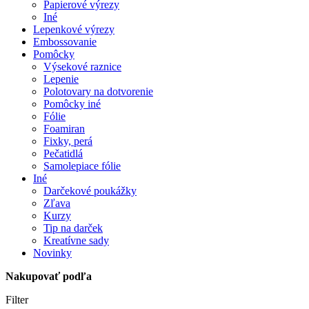
Papierové výrezy
Iné
Lepenkové výrezy
Embossovanie
Pomôcky
Výsekové raznice
Lepenie
Polotovary na dotvorenie
Pomôcky iné
Fólie
Foamiran
Fixky, perá
Pečatidlá
Samolepiace fólie
Iné
Darčekové poukážky
Zľava
Kurzy
Tip na darček
Kreatívne sady
Novinky
Nakupovať podľa
Filter