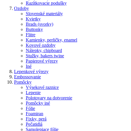
Razítkovacie podušky
Ozdoby
Slovenské materiály
Kvietky
Brads (svorky)
Buttonky
Flitre
Kamienky, perličky, enamel
Kovové ozdoby
Nálepky, chipboard
Stužky, bakers twine
Papierové výrezy
Iné
Lepenkové výrezy
Embossovanie
Pomôcky
Výsekové raznice
Lepenie
Polotovary na dotvorenie
Pomôcky iné
Fólie
Foamiran
Fixky, perá
Pečatidlá
Samolepiace fólie