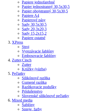
Papiere jednofarebné
Papier jednostranný 30,5x30,5
Papier obojstranný 30,5x30,5
Papiere A4
Papierové pásy
Sady 30,5x30,5
Sady 20,3x20,3
Sady 15,2x15,2
Papiere ostatné
XPress
Stroj
Vyrezávacie šablóny
Embosovacie šablóny
Zutter,Cinch
Zutter
Krúžky (väzba)
Pečiatky
Silikónové razítka
Gumené razítka
Razítkovacie podušky
Príslušenstvo
Slovenské silikónové pečiatky
Mixed media
Šablóny
Spreje, farby