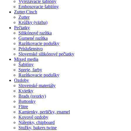
Vyrezávacie šablóny
Embosovacie šablóny
Zutter,Cinch
Zutter
Krúžky (väzba)
Pečiatky
Silikónové razítka
Gumené razítka
Razítkovacie podušky
Príslušenstvo
Slovenské silikónové pečiatky
Mixed media
Šablóny
Spreje, farby
Razítkovacie podušky
Ozdoby
Slovenské materiály
Kvietky
Brads (svorky)
Buttonky
Flitre
Kamienky, perličky, enamel
Kovové ozdoby
Nálepky, chipboard
Stužky, bakers twine