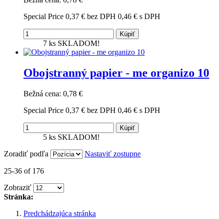
Special Price
0,37 €
bez DPH
0,46 €
s DPH
Kúpiť
7 ks
SKLADOM!
Obojstranný papier - me organizo 10
Bežná cena:
0,78 €
Special Price
0,37 €
bez DPH
0,46 €
s DPH
Kúpiť
5 ks
SKLADOM!
Zoradiť podľa
Nastaviť zostupne
25-36 of 176
Zobraziť
Stránka:
Predchádzajúca stránka