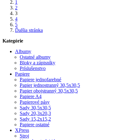
1
2
3
4
5
Ďalšia stránka
Kategórie
Albumy
Ostatné albumy
Bloky a zápisníky
Príslušenstvo
Papiere
Papiere jednofarebné
Papier jednostranný 30,5x30,5
Papier obojstranný 30,5x30,5
Papiere A4
Papierové pásy
Sady 30,5x30,5
Sady 20,3x20,3
Sady 15,2x15,2
Papiere ostatné
XPress
Stroj