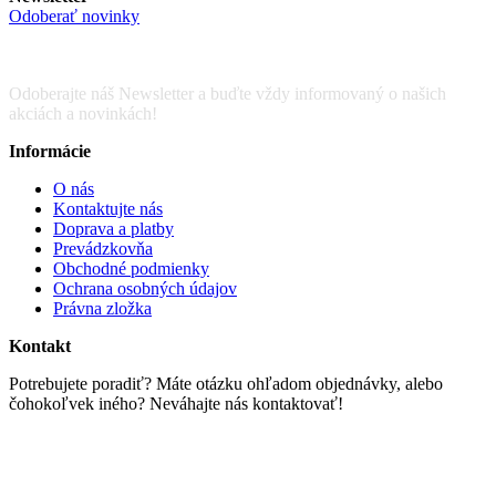
Odoberať novinky
Odoberajte náš Newsletter a buďte vždy informovaný o našich
akciách a novinkách!
Informácie
O nás
Kontaktujte nás
Doprava a platby
Prevádzkovňa
Obchodné podmienky
Ochrana osobných údajov
Právna zložka
Kontakt
Potrebujete poradiť? Máte otázku ohľadom objednávky, alebo
čohokoľvek iného? Neváhajte nás kontaktovať!
Email : info@scrapworld.sk