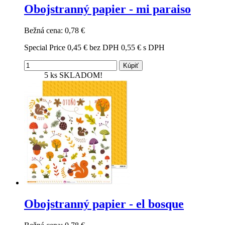
Obojstranný papier - mi paraiso
Bežná cena:
0,78 €
Special Price
0,45 €
bez DPH
0,55 €
s DPH
Kúpiť
5 ks
SKLADOM!
Obojstranný papier - el bosque