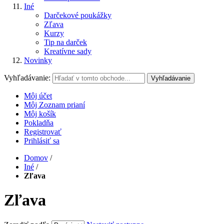
Iné
Darčekové poukážky
Zľava
Kurzy
Tip na darček
Kreatívne sady
Novinky
Vyhľadávanie:
Vyhľadávanie
Môj účet
Môj Zoznam prianí
Môj košík
Pokladňa
Registrovať
Prihlásiť sa
Domov
/
Iné
/
Zľava
Zľava