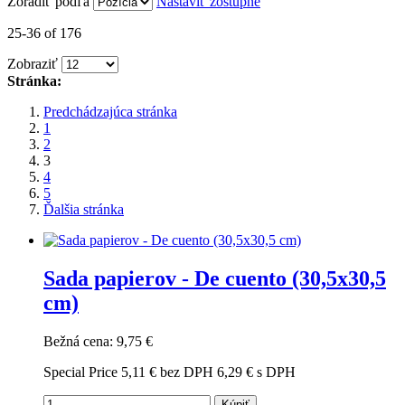
Zoradiť podľa
Nastaviť zostupne
25-36 of 176
Zobraziť
Stránka:
Predchádzajúca stránka
1
2
3
4
5
Ďalšia stránka
Sada papierov - De cuento (30,5x30,5
cm)
Bežná cena:
9,75 €
Special Price
5,11 €
bez DPH
6,29 €
s DPH
Kúpiť