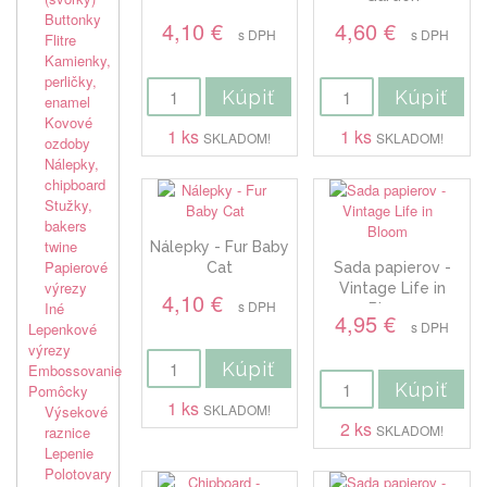
Buttonky
4,10 €
4,60 €
s DPH
s DPH
Flitre
Kamienky,
perličky,
Kúpiť
Kúpiť
enamel
Kovové
1 ks
1 ks
SKLADOM!
SKLADOM!
ozdoby
Nálepky,
chipboard
Stužky,
bakers
twine
Nálepky - Fur Baby
Papierové
Cat
Sada papierov -
výrezy
Vintage Life in
4,10 €
s DPH
Iné
Bloom
4,95 €
s DPH
Lepenkové
výrezy
Kúpiť
Embossovanie
Kúpiť
Pomôcky
1 ks
SKLADOM!
Výsekové
2 ks
SKLADOM!
raznice
Lepenie
Polotovary