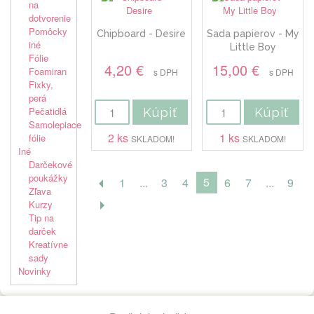
na
dotvorenie
Pomôcky
Chipboard - Desire
Sada papierov - My
iné
Little Boy
Fólie
4,20 €
15,00 €
Foamiran
s DPH
s DPH
Fixky,
perá
Pečatidlá
Kúpiť
Kúpiť
Samolepiace
2 ks
1 ks
fólie
SKLADOM!
SKLADOM!
Iné
Darčekové
poukážky
5
1
...
3
4
6
7
...
9
Zľava
Kurzy
Tip na
darček
Kreatívne
sady
Novinky