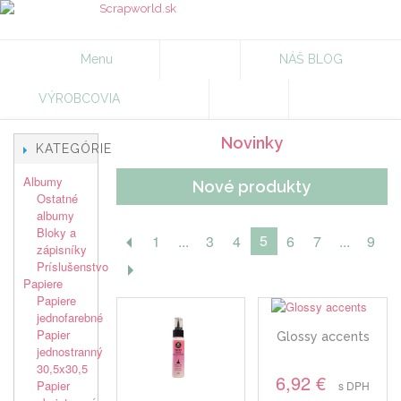
Menu
NÁŠ BLOG
VÝROBCOVIA
Novinky
KATEGÓRIE
Albumy
Nové produkty
Ostatné
albumy
Bloky a
5
1
...
3
4
6
7
...
9
zápisníky
Príslušenstvo
Papiere
Papiere
jednofarebné
Papier
Glossy accents
jednostranný
30,5x30,5
6,92 €
Papier
s DPH