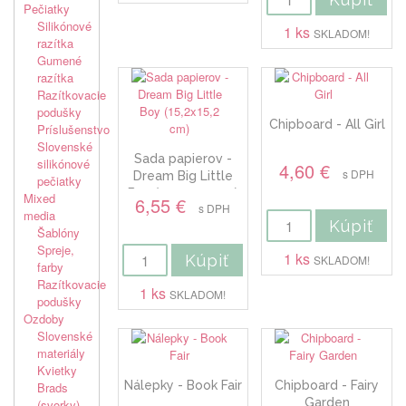
Pečiatky
Silikónové
1 ks
SKLADOM!
razítka
Gumené
razítka
Razítkovacie
podušky
Chipboard - All Girl
Príslušenstvo
Slovenské
Sada papierov -
silikónové
4,60 €
s DPH
Dream Big Little
pečiatky
Boy (15,2x15,2 cm)
Mixed
6,55 €
s DPH
media
Kúpiť
Šablóny
Spreje,
1 ks
Kúpiť
SKLADOM!
farby
Razítkovacie
1 ks
SKLADOM!
podušky
Ozdoby
Slovenské
materiály
Kvietky
Nálepky - Book Fair
Chipboard - Fairy
Brads
Garden
(svorky)