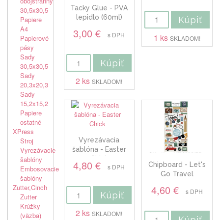
obojstranný
Tacky Glue - PVA
30,5x30,5
lepidlo (60ml)
Kúpiť
Papiere
A4
3,00 €
s DPH
1 ks
Papierové
SKLADOM!
pásy
Sady
Kúpiť
30,5x30,5
Sady
2 ks
SKLADOM!
20,3x20,3
Sady
15,2x15,2
Papiere
ostatné
XPress
Stroj
Vyrezávacia
Vyrezávacie
šablóna - Easter
šablóny
Chick
4,80 €
Chipboard - Let's
s DPH
Embosovacie
Go Travel
šablóny
Zutter,Cinch
4,60 €
s DPH
Kúpiť
Zutter
Krúžky
2 ks
SKLADOM!
(väzba)
Kúpiť