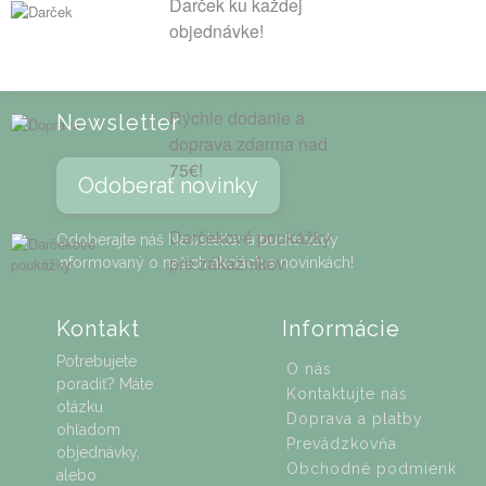
Darček ku každej
objednávke!
Rýchle dodanie a
Newsletter
doprava zdarma nad
75€!
Odoberať novinky
Darčekové poukážky
Odoberajte náš Newsletter a buďte vždy
pre zákazníkov
informovaný o našich akciách a novinkách!
Kontakt
Informácie
Potrebujete
O nás
poradiť? Máte
Kontaktujte nás
otázku
Doprava a platby
ohľadom
Prevádzkovňa
objednávky,
Obchodné podmienk
alebo