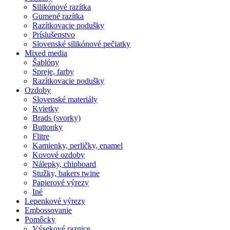
Silikónové razítka
Gumené razítka
Razítkovacie podušky
Príslušenstvo
Slovenské silikónové pečiatky
Mixed media
Šablóny
Spreje, farby
Razítkovacie podušky
Ozdoby
Slovenské materiály
Kvietky
Brads (svorky)
Buttonky
Flitre
Kamienky, perličky, enamel
Kovové ozdoby
Nálepky, chipboard
Stužky, bakers twine
Papierové výrezy
Iné
Lepenkové výrezy
Embossovanie
Pomôcky
Výsekové raznice