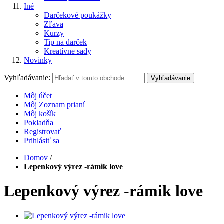
Iné
Darčekové poukážky
Zľava
Kurzy
Tip na darček
Kreatívne sady
Novinky
Vyhľadávanie:
Vyhľadávanie
Môj účet
Môj Zoznam prianí
Môj košík
Pokladňa
Registrovať
Prihlásiť sa
Domov
/
Lepenkový výrez -rámik love
Lepenkový výrez -rámik love