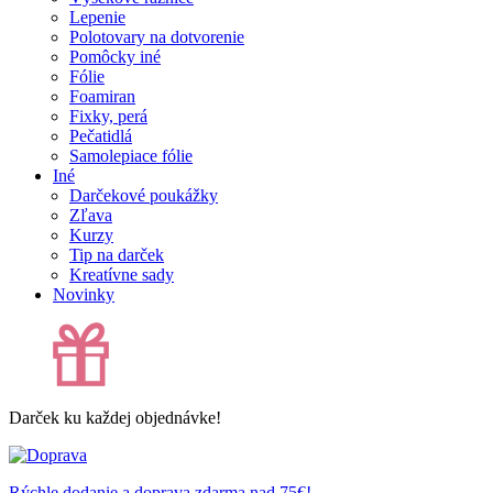
Lepenie
Polotovary na dotvorenie
Pomôcky iné
Fólie
Foamiran
Fixky, perá
Pečatidlá
Samolepiace fólie
Iné
Darčekové poukážky
Zľava
Kurzy
Tip na darček
Kreatívne sady
Novinky
Darček ku každej objednávke!
Rýchle dodanie a doprava zdarma nad 75€!