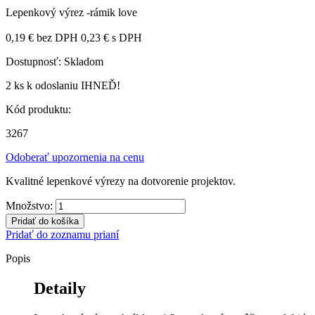
Lepenkový výrez -rámik love
0,19 €
bez DPH
0,23 €
s DPH
Dostupnosť:
Skladom
2 ks
k odoslaniu IHNEĎ!
Kód produktu:
3267
Odoberať upozornenia na cenu
Kvalitné lepenkové výrezy na dotvorenie projektov.
Množstvo:
Pridať do košíka
Pridať do zoznamu prianí
Popis
Detaily