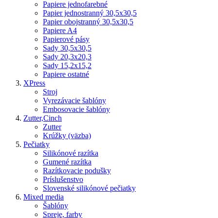
Papiere jednofarebné
Papier jednostranný 30,5x30,5
Papier obojstranný 30,5x30,5
Papiere A4
Papierové pásy
Sady 30,5x30,5
Sady 20,3x20,3
Sady 15,2x15,2
Papiere ostatné
XPress
Stroj
Vyrezávacie šablóny
Embosovacie šablóny
Zutter,Cinch
Zutter
Krúžky (väzba)
Pečiatky
Silikónové razítka
Gumené razítka
Razítkovacie podušky
Príslušenstvo
Slovenské silikónové pečiatky
Mixed media
Šablóny
Spreje, farby