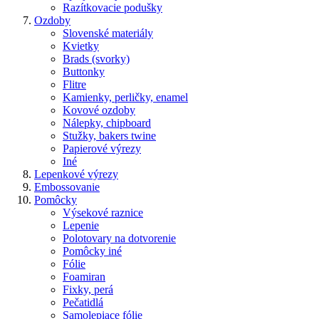
Razítkovacie podušky
Ozdoby
Slovenské materiály
Kvietky
Brads (svorky)
Buttonky
Flitre
Kamienky, perličky, enamel
Kovové ozdoby
Nálepky, chipboard
Stužky, bakers twine
Papierové výrezy
Iné
Lepenkové výrezy
Embossovanie
Pomôcky
Výsekové raznice
Lepenie
Polotovary na dotvorenie
Pomôcky iné
Fólie
Foamiran
Fixky, perá
Pečatidlá
Samolepiace fólie