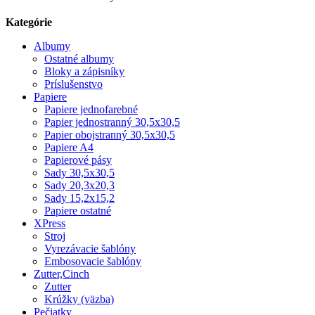
Kategórie
Albumy
Ostatné albumy
Bloky a zápisníky
Príslušenstvo
Papiere
Papiere jednofarebné
Papier jednostranný 30,5x30,5
Papier obojstranný 30,5x30,5
Papiere A4
Papierové pásy
Sady 30,5x30,5
Sady 20,3x20,3
Sady 15,2x15,2
Papiere ostatné
XPress
Stroj
Vyrezávacie šablóny
Embosovacie šablóny
Zutter,Cinch
Zutter
Krúžky (väzba)
Pečiatky