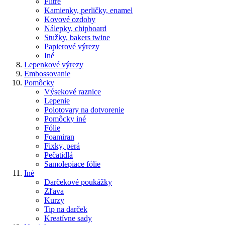
Flitre
Kamienky, perličky, enamel
Kovové ozdoby
Nálepky, chipboard
Stužky, bakers twine
Papierové výrezy
Iné
Lepenkové výrezy
Embossovanie
Pomôcky
Výsekové raznice
Lepenie
Polotovary na dotvorenie
Pomôcky iné
Fólie
Foamiran
Fixky, perá
Pečatidlá
Samolepiace fólie
Iné
Darčekové poukážky
Zľava
Kurzy
Tip na darček
Kreatívne sady