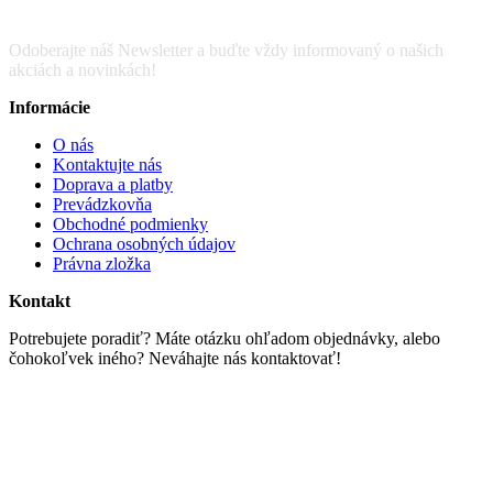
Odoberajte náš Newsletter a buďte vždy informovaný o našich
akciách a novinkách!
Informácie
O nás
Kontaktujte nás
Doprava a platby
Prevádzkovňa
Obchodné podmienky
Ochrana osobných údajov
Právna zložka
Kontakt
Potrebujete poradiť? Máte otázku ohľadom objednávky, alebo
čohokoľvek iného? Neváhajte nás kontaktovať!
Email : info@scrapworld.sk
Tel : 0948 304 183