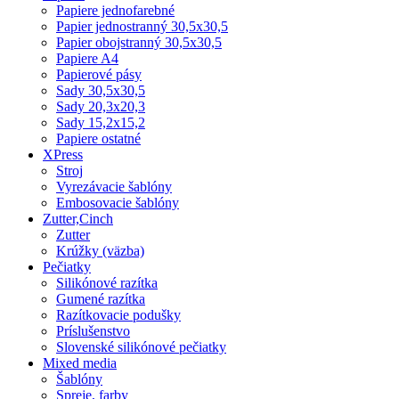
Papiere jednofarebné
Papier jednostranný 30,5x30,5
Papier obojstranný 30,5x30,5
Papiere A4
Papierové pásy
Sady 30,5x30,5
Sady 20,3x20,3
Sady 15,2x15,2
Papiere ostatné
XPress
Stroj
Vyrezávacie šablóny
Embosovacie šablóny
Zutter,Cinch
Zutter
Krúžky (väzba)
Pečiatky
Silikónové razítka
Gumené razítka
Razítkovacie podušky
Príslušenstvo
Slovenské silikónové pečiatky
Mixed media
Šablóny
Spreje, farby