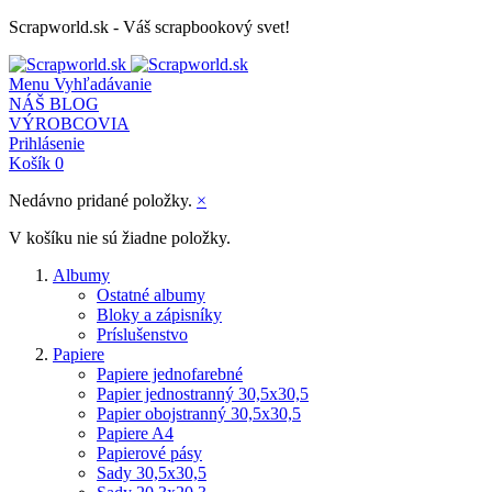
Scrapworld.sk - Váš scrapbookový svet!
Menu
Vyhľadávanie
NÁŠ BLOG
VÝROBCOVIA
Prihlásenie
Košík
0
Nedávno pridané položky.
×
V košíku nie sú žiadne položky.
Albumy
Ostatné albumy
Bloky a zápisníky
Príslušenstvo
Papiere
Papiere jednofarebné
Papier jednostranný 30,5x30,5
Papier obojstranný 30,5x30,5
Papiere A4
Papierové pásy
Sady 30,5x30,5