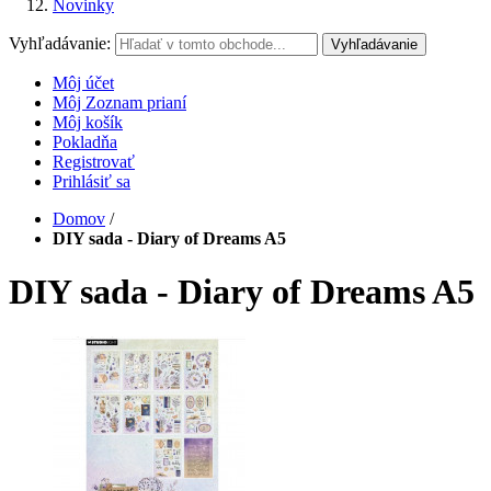
Novinky
Vyhľadávanie:
Vyhľadávanie
Môj účet
Môj Zoznam prianí
Môj košík
Pokladňa
Registrovať
Prihlásiť sa
Domov
/
DIY sada - Diary of Dreams A5
DIY sada - Diary of Dreams A5