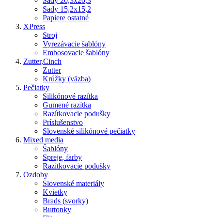
Sady 20,3x20,3
Sady 15,2x15,2
Papiere ostatné
XPress
Stroj
Vyrezávacie šablóny
Embosovacie šablóny
Zutter,Cinch
Zutter
Krúžky (väzba)
Pečiatky
Silikónové razítka
Gumené razítka
Razítkovacie podušky
Príslušenstvo
Slovenské silikónové pečiatky
Mixed media
Šablóny
Spreje, farby
Razítkovacie podušky
Ozdoby
Slovenské materiály
Kvietky
Brads (svorky)
Buttonky