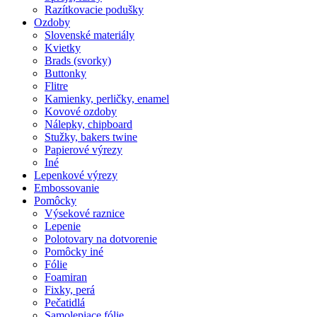
Razítkovacie podušky
Ozdoby
Slovenské materiály
Kvietky
Brads (svorky)
Buttonky
Flitre
Kamienky, perličky, enamel
Kovové ozdoby
Nálepky, chipboard
Stužky, bakers twine
Papierové výrezy
Iné
Lepenkové výrezy
Embossovanie
Pomôcky
Výsekové raznice
Lepenie
Polotovary na dotvorenie
Pomôcky iné
Fólie
Foamiran
Fixky, perá
Pečatidlá
Samolepiace fólie