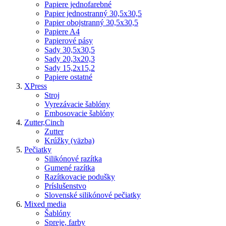
Papiere jednofarebné
Papier jednostranný 30,5x30,5
Papier obojstranný 30,5x30,5
Papiere A4
Papierové pásy
Sady 30,5x30,5
Sady 20,3x20,3
Sady 15,2x15,2
Papiere ostatné
XPress
Stroj
Vyrezávacie šablóny
Embosovacie šablóny
Zutter,Cinch
Zutter
Krúžky (väzba)
Pečiatky
Silikónové razítka
Gumené razítka
Razítkovacie podušky
Príslušenstvo
Slovenské silikónové pečiatky
Mixed media
Šablóny
Spreje, farby