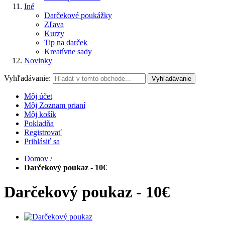
Iné
Darčekové poukážky
Zľava
Kurzy
Tip na darček
Kreatívne sady
Novinky
Vyhľadávanie:
Vyhľadávanie
Môj účet
Môj Zoznam prianí
Môj košík
Pokladňa
Registrovať
Prihlásiť sa
Domov
/
Darčekový poukaz - 10€
Darčekový poukaz - 10€