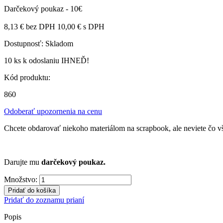
Darčekový poukaz - 10€
8,13 €
bez DPH
10,00 €
s DPH
Dostupnosť:
Skladom
10 ks
k odoslaniu IHNEĎ!
Kód produktu:
860
Odoberať upozornenia na cenu
Chcete obdarovať niekoho materiálom na scrapbook, ale neviete čo vš
Darujte mu
darčekový poukaz.
Množstvo:
Pridať do košíka
Pridať do zoznamu prianí
Popis