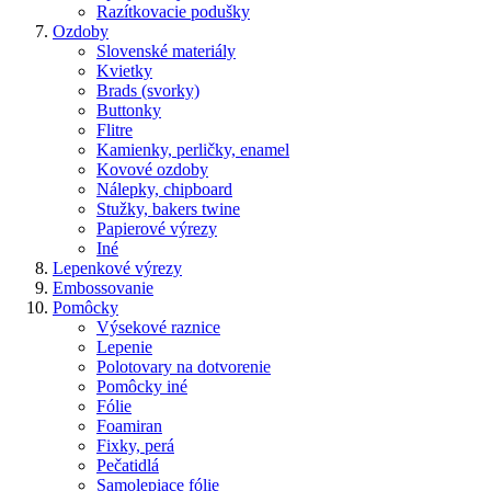
Razítkovacie podušky
Ozdoby
Slovenské materiály
Kvietky
Brads (svorky)
Buttonky
Flitre
Kamienky, perličky, enamel
Kovové ozdoby
Nálepky, chipboard
Stužky, bakers twine
Papierové výrezy
Iné
Lepenkové výrezy
Embossovanie
Pomôcky
Výsekové raznice
Lepenie
Polotovary na dotvorenie
Pomôcky iné
Fólie
Foamiran
Fixky, perá
Pečatidlá
Samolepiace fólie