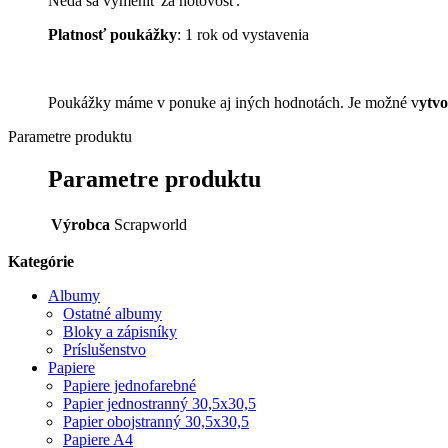
Nedá sa vymeniť za hotovosť.
Platnosť
poukážky
: 1 rok od vystavenia
Poukážky máme v ponuke aj iných hodnotách. Je možné v
ytv
Parametre produktu
Parametre produktu
Výrobca
Scrapworld
Kategórie
Albumy
Ostatné albumy
Bloky a zápisníky
Príslušenstvo
Papiere
Papiere jednofarebné
Papier jednostranný 30,5x30,5
Papier obojstranný 30,5x30,5
Papiere A4