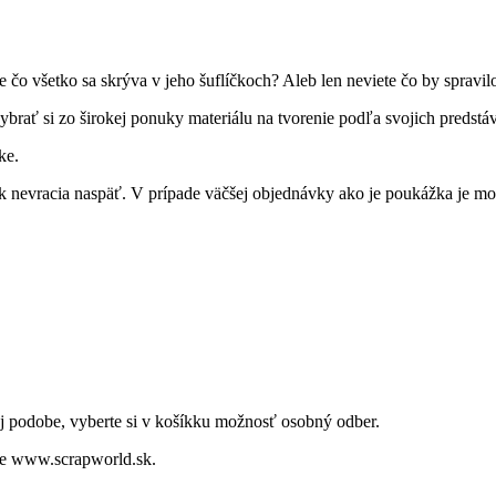
 čo všetko sa skrýva v jeho šuflíčkoch? Aleb len neviete čo by spravi
brať si zo širokej ponuky materiálu na tvorenie podľa svojich predstá
vke.
 nevracia naspäť. V prípade väčšej objednávky ako je poukážka je mož
kej podobe, vyberte si v košíkku možnosť osobný odber.
ope www.scrapworld.sk.