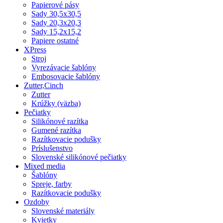
Papierové pásy
Sady 30,5x30,5
Sady 20,3x20,3
Sady 15,2x15,2
Papiere ostatné
XPress
Stroj
Vyrezávacie šablóny
Embosovacie šablóny
Zutter,Cinch
Zutter
Krúžky (väzba)
Pečiatky
Silikónové razítka
Gumené razítka
Razítkovacie podušky
Príslušenstvo
Slovenské silikónové pečiatky
Mixed media
Šablóny
Spreje, farby
Razítkovacie podušky
Ozdoby
Slovenské materiály
Kvietky