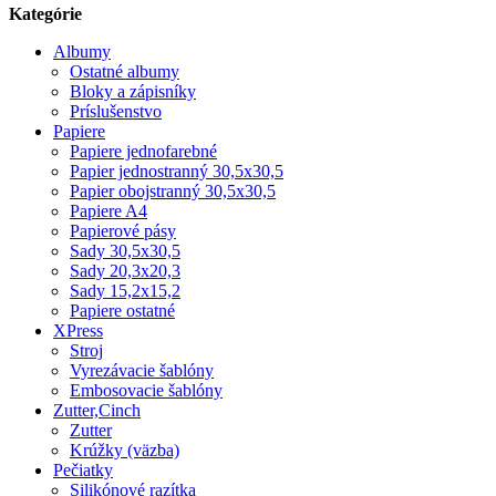
Kategórie
Albumy
Ostatné albumy
Bloky a zápisníky
Príslušenstvo
Papiere
Papiere jednofarebné
Papier jednostranný 30,5x30,5
Papier obojstranný 30,5x30,5
Papiere A4
Papierové pásy
Sady 30,5x30,5
Sady 20,3x20,3
Sady 15,2x15,2
Papiere ostatné
XPress
Stroj
Vyrezávacie šablóny
Embosovacie šablóny
Zutter,Cinch
Zutter
Krúžky (väzba)
Pečiatky
Silikónové razítka