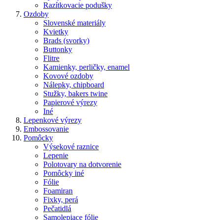
Razítkovacie podušky
Ozdoby
Slovenské materiály
Kvietky
Brads (svorky)
Buttonky
Flitre
Kamienky, perličky, enamel
Kovové ozdoby
Nálepky, chipboard
Stužky, bakers twine
Papierové výrezy
Iné
Lepenkové výrezy
Embossovanie
Pomôcky
Výsekové raznice
Lepenie
Polotovary na dotvorenie
Pomôcky iné
Fólie
Foamiran
Fixky, perá
Pečatidlá
Samolepiace fólie