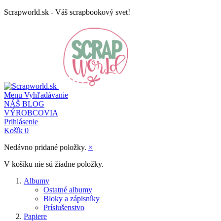
Scrapworld.sk - Váš scrapbookový svet!
Menu
Vyhľadávanie
NÁŠ BLOG
VÝROBCOVIA
Prihlásenie
Košík
0
Nedávno pridané položky.
×
V košíku nie sú žiadne položky.
Albumy
Ostatné albumy
Bloky a zápisníky
Príslušenstvo
Papiere