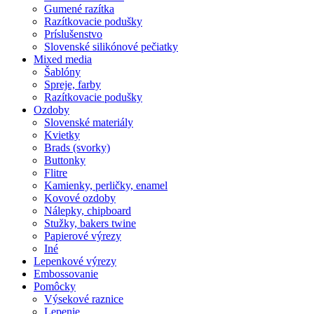
Gumené razítka
Razítkovacie podušky
Príslušenstvo
Slovenské silikónové pečiatky
Mixed media
Šablóny
Spreje, farby
Razítkovacie podušky
Ozdoby
Slovenské materiály
Kvietky
Brads (svorky)
Buttonky
Flitre
Kamienky, perličky, enamel
Kovové ozdoby
Nálepky, chipboard
Stužky, bakers twine
Papierové výrezy
Iné
Lepenkové výrezy
Embossovanie
Pomôcky
Výsekové raznice
Lepenie