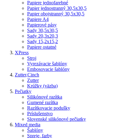
Papiere jednofarebné
Papier jednostranný 30,5x30,5
Papier obojstranný 30,5x30,5
Papiere A4
Papierové pásy
Sady 30,5x30,5
Sady 20,3x20,3
Sady 15,2x15,2
Papiere ostatné
XPress
Stroj
Vyrezávacie šablóny
Embosovacie šablóny
Zutter,Cinch
Zutter
Krúžky (väzba)
Pečiatky
Silikónové razítka
Gumené razítka
Razítkovacie podušky
Príslušenstvo
Slovenské silikónové pečiatky
Mixed media
Šablóny
Spreje, farby