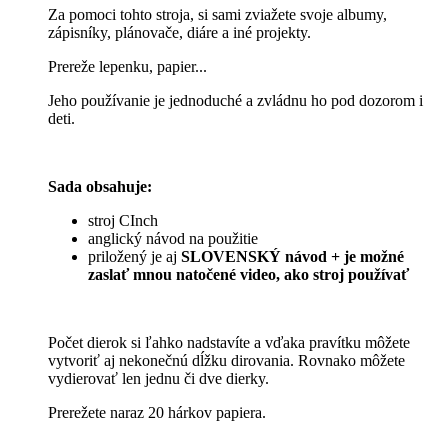
Za pomoci tohto stroja, si sami zviažete svoje albumy,
zápisníky, plánovače, diáre a iné projekty.
Prereže lepenku, papier...
Jeho používanie je jednoduché a zvládnu ho pod dozorom i
deti.
Sada obsahuje:
stroj CInch
anglický návod na použitie
priložený je aj
SLOVENSKÝ návod + je možné
zaslať mnou natočené video, ako stroj používať
Počet dierok si ľahko nadstavíte a vďaka pravítku môžete
vytvoriť aj nekonečnú dĺžku dirovania. Rovnako môžete
vydierovať len jednu či dve dierky.
Prerežete naraz 20 hárkov papiera.