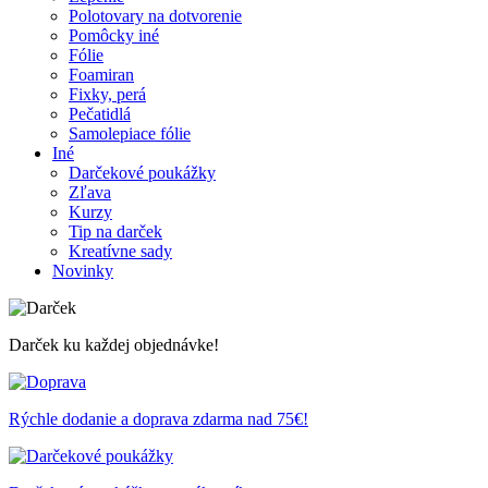
Polotovary na dotvorenie
Pomôcky iné
Fólie
Foamiran
Fixky, perá
Pečatidlá
Samolepiace fólie
Iné
Darčekové poukážky
Zľava
Kurzy
Tip na darček
Kreatívne sady
Novinky
Darček ku každej objednávke!
Rýchle dodanie a doprava zdarma nad 75€!