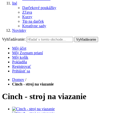
Iné
Darčekové poukážky
Zľava
Kurzy
Tip na darček
Kreatívne sady
Novinky
Vyhľadávanie:
Vyhľadávanie
Môj účet
Môj Zoznam prianí
Môj košík
Pokladňa
Registrovať
Prihlásiť sa
Domov
/
Cinch - stroj na viazanie
Cinch - stroj na viazanie